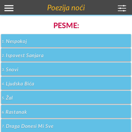
Poezija noći
PESME:
Nespokoj
1.
Ispovest Sanjara
2.
Snovi
3.
Ljudska Bića
4.
Žal
5.
Rastanak
6.
Draga Donesi Mi Sve
7.