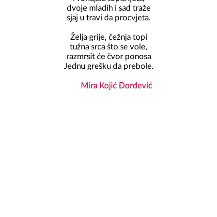
dvoje mladih i sad traže

sjaj u travi da procvjeta.

Želja grije, čežnja topi

tužna srca što se vole,

razmrsit će čvor ponosa

Jednu grešku da prebole.
Mira Kojić Đorđević