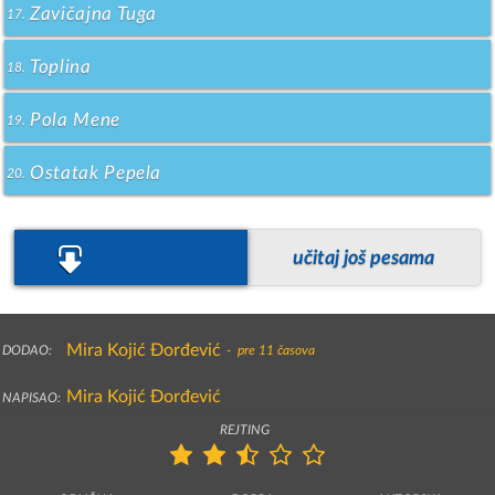
Zavičajna Tuga
17.
Toplina
18.
Pola Mene
19.
Ostatak Pepela
20.
učitaj još pesama
Mira Kojić Đorđević
 DODAO:
-  pre 11 časova
Mira Kojić Đorđević
 NAPISAO: