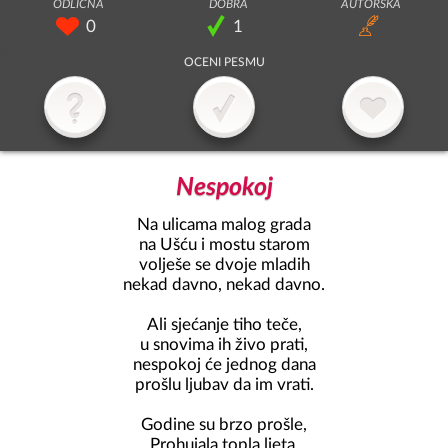
0
1
Nespokoj
Na ulicama malog grada

na Ušću i mostu starom

volješe se dvoje mladih

nekad davno, nekad davno.

Ali sjećanje tiho teče,

u snovima ih živo prati,

nespokoj će jednog dana

prošlu ljubav da im vrati.

Godine su brzo prošle,

Prohujala topla ljeta,
