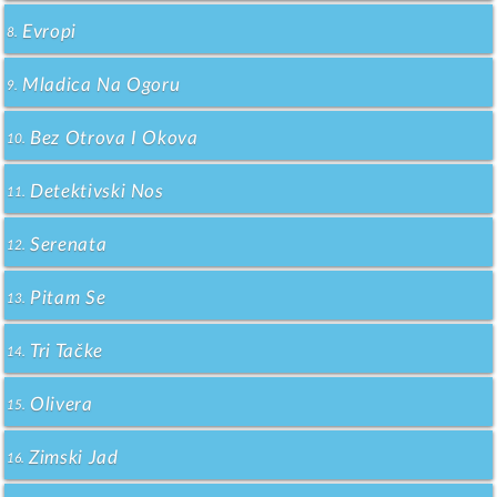
Evropi
8.
Mladica Na Ogoru
9.
Bez Otrova I Okova
10.
Detektivski Nos
11.
Serenata
12.
Pitam Se
13.
Tri Tačke
14.
Olivera
15.
Zimski Jad
16.