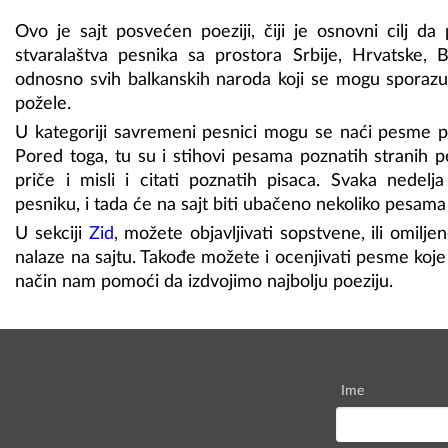
Ovo je sajt posvećen poeziji, čiji je osnovni cilj da
stvaralaštva pesnika sa prostora Srbije, Hrvatske,
odnosno svih balkanskih naroda koji se mogu sporazum
požele.
U kategoriji savremeni pesnici mogu se naći pesme 
Pored toga, tu su i stihovi pesama poznatih stranih 
priče i misli i citati poznatih pisaca. Svaka nede
pesniku, i tada će na sajt biti ubačeno nekoliko pesama
U sekciji
Zid
, možete objavljivati sopstvene, ili omil
nalaze na sajtu. Takođe možete i ocenjivati pesme koje s
način nam pomoći da izdvojimo najbolju poeziju.
Ime