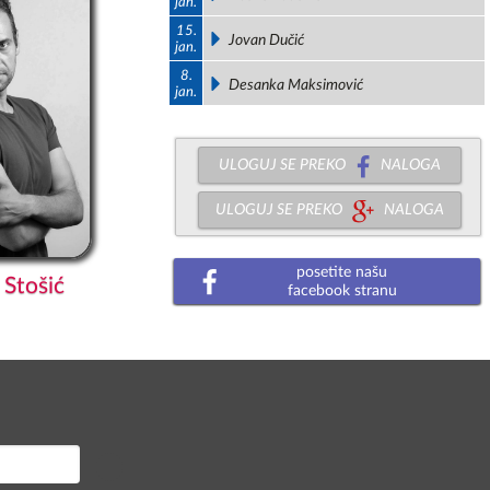
jan.
15.
Jovan Dučić
jan.
8.
Desanka Maksimović
jan.
ULOGUJ SE PREKO
NALOGA
ULOGUJ SE PREKO
NALOGA
posetite našu
Stošić
facebook stranu