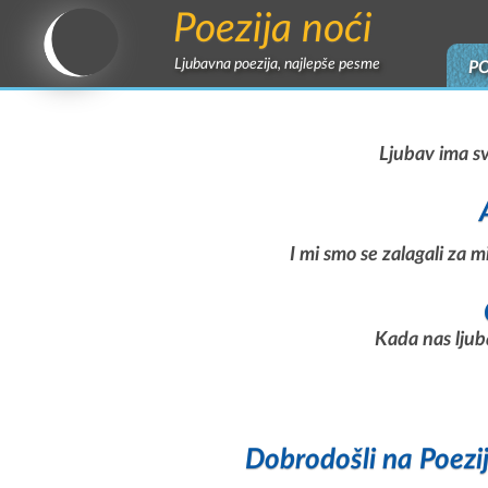
Poezija noći
Ljubavna poezija, najlepše pesme
P
Ljubav ima sv
I mi smo se zalagali za m
Kada nas ljub
Dobrodošli na Poezi