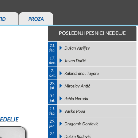
ZID
PROZA
POSLEDNJI PESNICI NEDELJE
21.
Dušan Vasiljev
feb.
17.
Jovan Dučić
dec.
7.
Rabindranat Tagore
okt.
09.
Miroslav Antić
jul.
02.
Pablo Neruda
jul.
11.
Vasko Popa
feb.
EDELJE
29.
Dragomir Đorđević
jan.
22.
Duško Radović