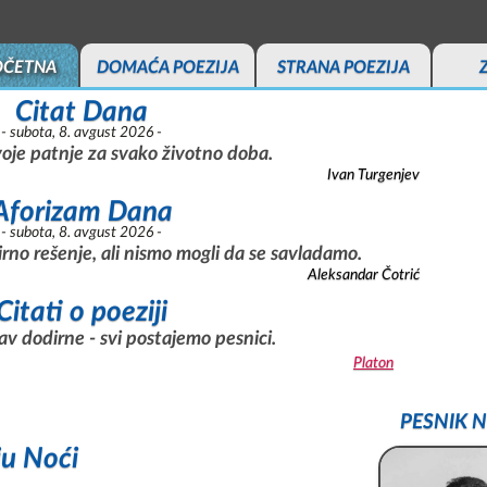
OČETNA
DOMAĆA POEZIJA
STRANA POEZIJA
Citat Dana
- subota, 8. avgust 2026 -
oje patnje za svako životno doba.
Ivan Turgenjev
Aforizam Dana
- subota, 8. avgust 2026 -
irno rešenje, ali nismo mogli da se savladamo.
Aleksandar Čotrić
Citati o poeziji
av dodirne - svi postajemo pesnici.
Platon
PESNIK N
ju Noći