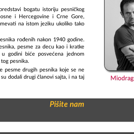
 predstavi bogatu istoriju pesničkog
 Bosne i Hercegovine i Crne Gore,
evati na istom jeziku ukoliko tako
pesnika rođenih nakon 1940 godine.
pesnika, pesme za decu kao i kratke
lja u godini biće posvećena jednom
 tog pesnika.
jene pesme drugih pesnika koje se ne
u dodali drugi članovi sajta, i na taj
Miodrag 
Pišite nam