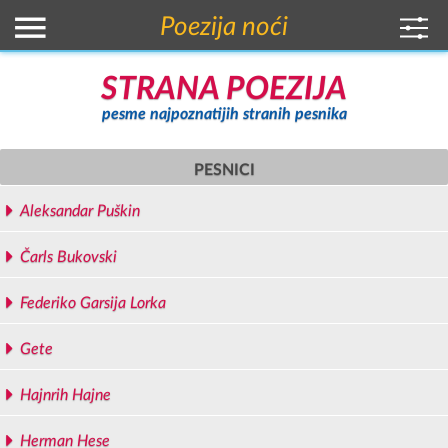
Poezija noći
STRANA POEZIJA
pesme najpoznatijih stranih pesnika
PESNICI
Aleksandar Puškin
Čarls Bukovski
Federiko Garsija Lorka
Gete
Hajnrih Hajne
Herman Hese