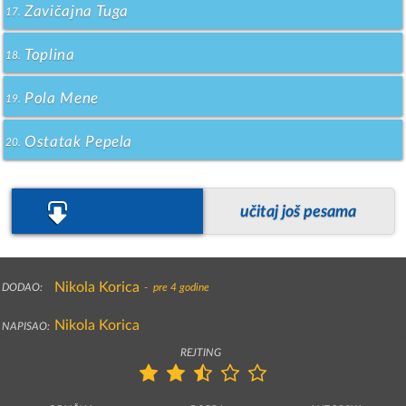
Zavičajna Tuga
17.
Toplina
18.
Pola Mene
19.
Ostatak Pepela
20.
učitaj još pesama
Nikola Korica
 DODAO:
-  pre 4 godine
Nikola Korica
 NAPISAO: