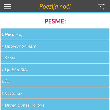
Poezija noći
PESME:
Nespokoj
1.
Ispovest Sanjara
2.
Snovi
3.
Ljudska Bića
4.
Žal
5.
Rastanak
6.
Draga Donesi Mi Sve
7.