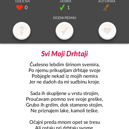
0
1
Svi Moji Drhtaji
Čudesno lebdim širinom svemira,

Po njemu prikupljam drhtaje svoje

Pobjegle nekad iz mojih nemira

Jer ne dadoh da mi sudbinu kroje.

Sada ih skupljene u vrstu strojim,

Proučavam pomno sve svoje greške,

Grubo ih grdim, dok stameno stojim,

Ne priznajem lake, kamoli teške.

Očajni preda mnom opet se tresu

Ali ostaju pri drhtaju svome,
