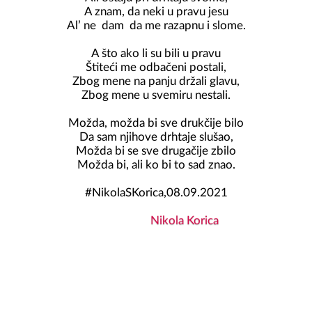
A znam, da neki u pravu jesu

Al’ ne  dam  da me razapnu i slome.

A što ako li su bili u pravu

Štiteći me odbačeni postali,

Zbog mene na panju držali glavu,

Zbog mene u svemiru nestali.

Možda, možda bi sve drukčije bilo

Da sam njihove drhtaje slušao,

Možda bi se sve drugačije zbilo

Možda bi, ali ko bi to sad znao.

#NikolaSKorica,08.09.2021
Nikola Korica