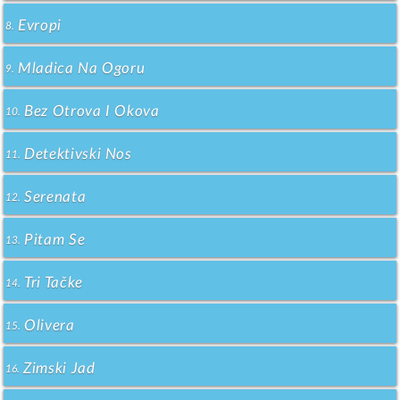
Evropi
8.
Mladica Na Ogoru
9.
Bez Otrova I Okova
10.
Detektivski Nos
11.
Serenata
12.
Pitam Se
13.
Tri Tačke
14.
Olivera
15.
Zimski Jad
16.