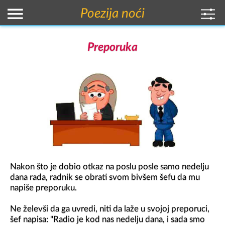
Poezija noći
Preporuka
Nakon što je dobio otkaz na poslu posle samo nedelju 
dana rada, radnik se obrati svom bivšem šefu da mu 
napiše preporuku.

Ne želevši da ga uvredi, niti da laže u svojoj preporuci, 
šef napisa: "Radio je kod nas nedelju dana, i sada smo 