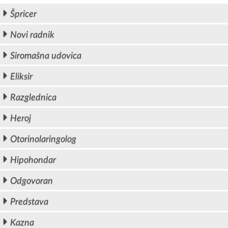
Špricer
Novi radnik
Siromašna udovica
Eliksir
Razglednica
Heroj
Otorinolaringolog
Hipohondar
Odgovoran
Predstava
Kazna