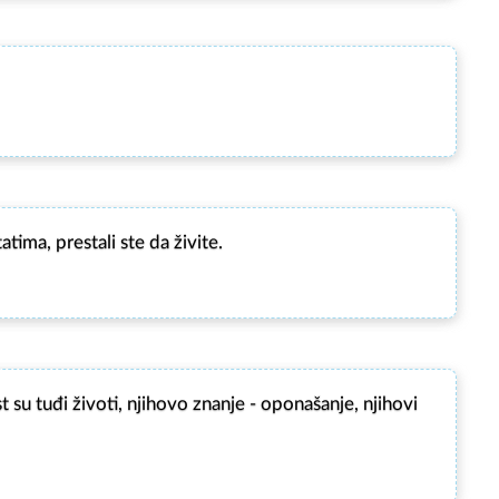
tima, prestali ste da živite.
t su tuđi životi, njihovo znanje - oponašanje, njihovi 