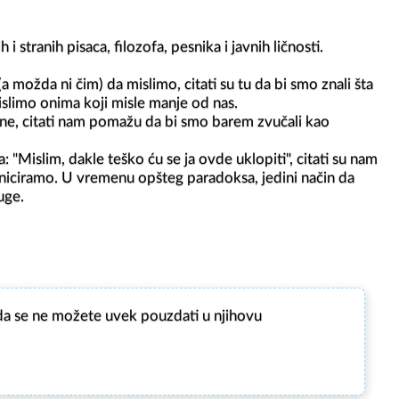
i stranih pisaca, filozofa, pesnika i javnih ličnosti.

ožda ni čim) da mislimo, citati su tu da bi smo znali šta 
slimo onima koji misle manje od nas.

čine, citati nam pomažu da bi smo barem zvučali kao 
Mislim, dakle teško ću se ja ovde uklopiti", citati su nam 
iciramo. U vremenu opšteg paradoksa, jedini način da 
ge.

 da se ne možete uvek pouzdati u njihovu 