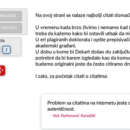
Na ovoj strani se nalaze najbolji citati domaćih 
NALOGA
U vremenu kada brzo živimo i nemamo kad (a m
NALOGA
treba da kažemo kako bi ostavili utisak da mi
U eri plagiranih doktorata i opšte prepisiva
NTA
akademski građani.

U dobu u kome bi Dekart došao do zaključka: "
potrebni da bi barem izgledalo kao da komun
budemo originalni jeste da često citiramo dru
Problem sa citatima na internetu jeste
autentičnost.
Vuk Stefanović Karadžić