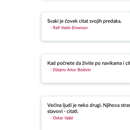
Svaki je čovek citat svojih predaka.
Ralf Valdo Emerson
Kad počnete da živite po navikama i cita
Džejms Artur Boldvin
Većina ljudi je neko drugi. Njihova stras
stavovi - citati.
Oskar Vajld