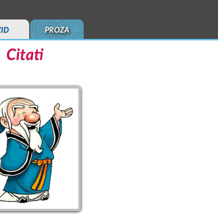
ZID
PROZA
Citati