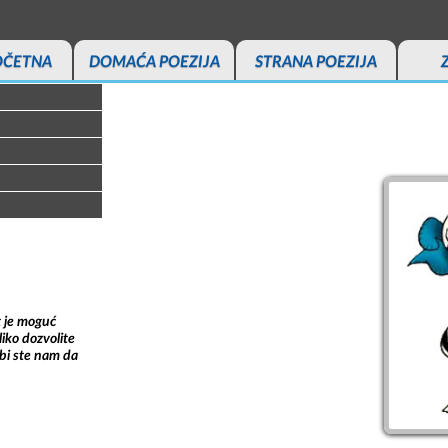
OČETNA
DOMAĆA POEZIJA
STRANA POEZIJA
t je moguć
iko dozvolite
bi ste nam da