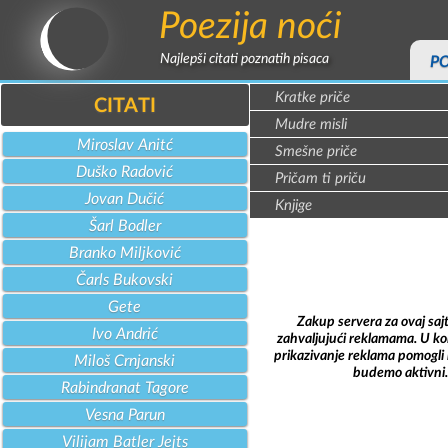
Poezija noći
Najlepši citati poznatih pisaca
P
Kratke priče
CITATI
Mudre misli
Miroslav Anitć
Smešne priče
Duško Radović
Pričam ti priču
Jovan Dučić
Knjige
Šarl Bodler
Branko Miljković
Čarls Bukovski
Gete
Zakup servera za ovaj saj
Ivo Andrić
zahvaljujući reklamama. U kol
prikazivanje reklama pomogli 
Miloš Crnjanski
budemo aktivni.
Rabindranat Tagore
Vesna Parun
Vilijam Batler Jejts