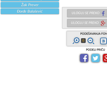
Žak Prever
Đorđe Balašević
ULOGUJ SE PREKO
ULOGUJ SE PREKO
PODEŠAVANJA FO
0
PODELI PRIČU