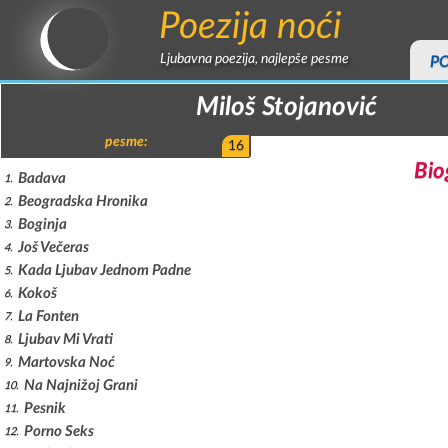
Poezija noći
Ljubavna poezija, najlepše pesme
P
Miloš Stojanović
pesme:
16
Bio
Badava
1
Beogradska Hronika
2
Boginja
3
Još Večeras
4
Kada Ljubav Jednom Padne
5
Kokoš
6
La Fonten
7
Ljubav Mi Vrati
8
Martovska Noć
9
Na Najnižoj Grani
10
Pesnik
11
Porno Seks
12