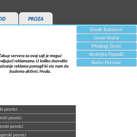
ZID
PROZA
Đorđe Balašević
Goran Vračar
Miodrag Stošić
Nedeljko Popadić
Zakup servera za ovaj sajt je moguć
aljujući reklamama. U koliko dozvolite
Ratko Petrović
azivanje reklama pomogli bi ste nam da
budemo aktivni. Hvala.
ki pesnici
tski pesnici
nski pesnici
gorski pesnici