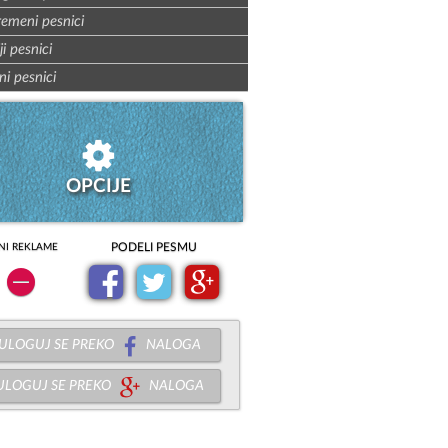
remeni pesnici
ji pesnici
ni pesnici
OPCIJE
PODELI PESMU
NI REKLAME
ULOGUJ SE PREKO
NALOGA
ULOGUJ SE PREKO
NALOGA