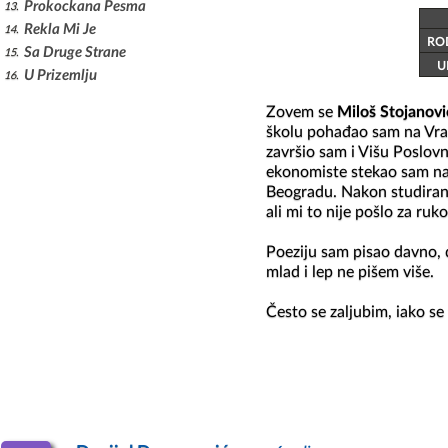
Prokockana Pesma
13
Rekla Mi Je
14
RO
Sa Druge Strane
15
U
U Prizemlju
16
Zovem se 
Miloš Stojanovi
školu pohađao sam na Vra
završio sam i Višu Poslovn
ekonomiste stekao sam na
Beogradu. Nakon studiran
ali mi to nije pošlo za ru
Poeziju sam pisao davno, 
mlad i lep ne pišem više.

Često se zaljubim, iako se
postoje dve vrste žena: one
zato što ništa nisu rekle.

Svoju prvu ljubav upoznao 
budućnost. Bili smo savrše
sam i dugo lutao, ali se ni