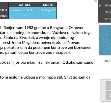
sav
DATUM
MESTO
2. novembar 1983
Beograd
DJEN
deči
/
MRO
stra
ć
. Rodjen sam 1983 godine u Beogradu. Osnovnu 
čaru, a srednju ekonomsku na Voždovcu. Nakon toga 
u Školu na Zvezdari, a zvanje diplomiranog 
 prestižnom Megadens univerzitetu na Novom 
ja pokušao sam da postanem kontroverzni biznismen, 
kom, pa sam ostao kontroverzno nezaposlen.

UKLO
dok sam još bio mlad, lep i skroman. Otkako sam samo 
 to ni malo ne uklapa u moj mačo stil. Shvatio sam da 
 koje ljubiš da bi prestale da govore, i one koje ljubiš 
sam u kafani - ona je imala prošlost, a ja nisam imao 
n par. Naravno, nije dugo trajalo. Nakon toga često 
kada nisam izgubio. To je zato što znam da svi putevi 