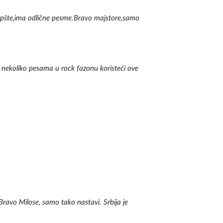
o su neki okolni.

 uopšte,ima odlične pesme.Bravo majstore,samo
veće životno dostignuće mi je bilo kada sam plesao 
tabane. Od tada više ne plešem bos po hrapavoj 
bio otvorenog uma, bio sam u mogućnosti da shvatim 
nekoliko pesama u rock fazonu koristeći ove
a će za mene ostati večita misterija: nikada neću 
ljudi cepidlače.

Imam devojku sa kojom se odlično slažem: ona slaže 
i jedan hobi - volim da trčim. Uvek trčim brzo kako me 
sećam žal za prošlim vremenima. Pogotovo me uhvati 
m na drvo i počnem da jedem bananu. U februaru sam 
dostaje mi juni.

jene samoće, nekoliko puta sam osvajao nagradu za 
a tišine. Smisao života nikada nisam našao, ali to nije 
 me je besmisao oduvek više zanimao.

ravo Milose, samo tako nastavi. Srbija je
sam kontroverzno misteriozna ličnost. I vrapci na 