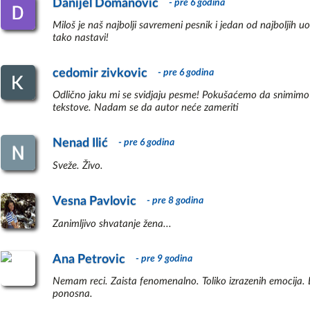
Danijel Domanović
vode do moje kuće, samo št
- pre 6 godina
Miloš je naš najbolji savremeni pesnik i jedan od najboljih
Voleo sam da plešem, i naj
tako nastavi!
toliko da sam raskrvario 
podlozi.

cedomir zivkovic
- pre 6 godina
S obzirom da sam oduvek 
Odlično jaku mi se svidjaju pesme! Pokušaćemo da snimimo 
mnoge stvari, ali ipak jedn
tekstove. Nadam se da autor neće zameriti
razumeti zašto neki ćelavi 
I dalje živim u Beogradu. 
Nenad Ilić
- pre 6 godina
mene, ja složim nju. Imam 
Sveže. Živo.
umor ne bi stigao.

Što sam stariji to više o
Vesna Pavlovic
- pre 8 godina
nostalgija kada se popne
Zanimljivo shvatanje žena...
često junonostalgičan - ne
Na takmičenjima iz primen
Ana Petrovic
- pre 9 godina
najboljeg mutavog recitator
toliko bitno s obzirom da
Nemam reci. Zaista fenomenalno. Toliko izrazenih emocija. B
ponosna.
U poslednje vreme postao 