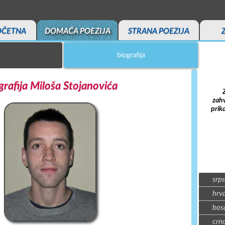
OČETNA
DOMAĆA POEZIJA
STRANA POEZIJA
biografija
grafija Miloša Stojanovića
zahv
prik
srps
hrva
bosa
crno