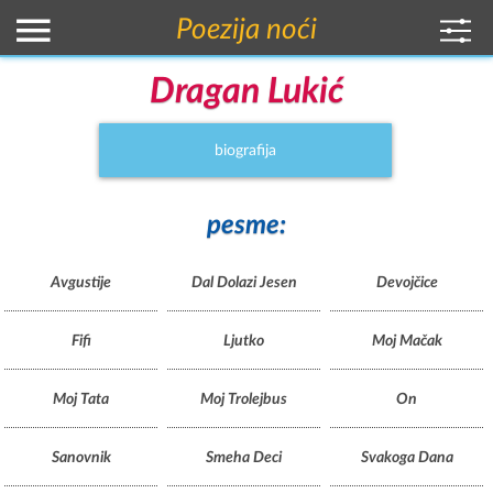
Poezija noći
Dragan Lukić
biografija
pesme:
Avgustije
Dal Dolazi Jesen
Devojčice
Fifi
Ljutko
Moj Mačak
Moj Tata
Moj Trolejbus
On
Sanovnik
Smeha Deci
Svakoga Dana