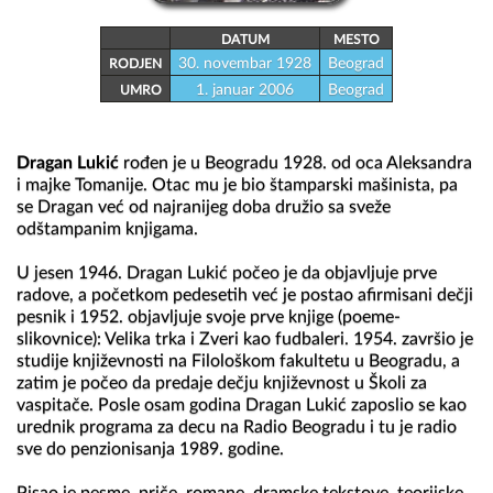
DATUM
MESTO
30. novembar 1928
Beograd
RODJEN
1. januar 2006
Beograd
UMRO
Dragan Lukić
 rođen je u Beogradu 1928. od oca Aleksandra 
i majke Tomanije. Otac mu je bio štamparski mašinista, pa 
se Dragan već od najranijeg doba družio sa sveže 
odštampanim knjigama.

U jesen 1946. Dragan Lukić počeo je da objavljuje prve 
radove, a početkom pedesetih već je postao afirmisani dečji 
pesnik i 1952. objavljuje svoje prve knjige (poeme-
slikovnice): Velika trka i Zveri kao fudbaleri. 1954. završio je 
studije književnosti na Filološkom fakultetu u Beogradu, a 
zatim je počeo da predaje dečju književnost u Školi za 
vaspitače. Posle osam godina Dragan Lukić zaposlio se kao 
urednik programa za decu na Radio Beogradu i tu je radio 
sve do penzionisanja 1989. godine.
