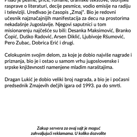
Pisao je pesme, priče, romane, dramske tekstove, teorijske 
rasprave o literaturi, decije pesmice, vodio emisije na radiju 
i televiziji. Uređivao je časopis „Zmaj“. Bio je redovni 
učesnik najznačajnijih manifestacija za decu na prostorima 
nekadašnje Jugoslavije. Njegovi saputnici u tom 
misionarenju najčešće su bili: Desanka Maksimović, Branko 
Ćopić, Duško Radović, Arsen Diklić, Ljubivoje Ršumović, 
Pero Zubac, Dobrica Erić i drugi.

Celokupnim svojim delom, za koje je dobio najviše nagrade i 
priznanja, bio je i ostao u samom vrhu jugoslovenske i 
srpske književnosti namenjene mladim naraštajima.

Dragan Lukić je dobio veliki broj nagrada, a bio je i počasni 
predsednik Zmajevih dečjih igara od 1993. pa do smrti.
Zakup servera za ovaj sajt je moguć
zahvaljujući reklamama. U koliko dozvolite