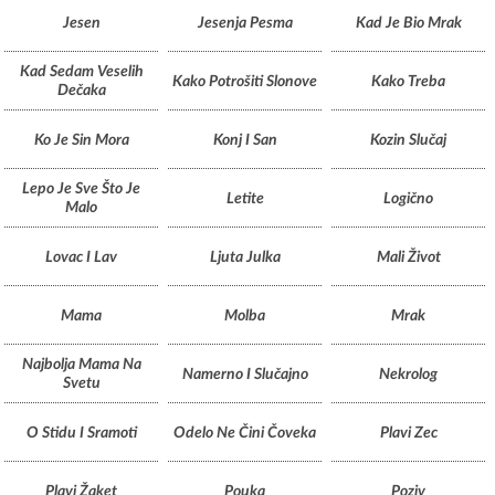
Jesen
Jesenja Pesma
Kad Je Bio Mrak
Kad Sedam Veselih
Kako Potrošiti Slonove
Kako Treba
Dečaka
Ko Je Sin Mora
Konj I San
Kozin Slučaj
Lepo Je Sve Što Je
Letite
Logično
Malo
Lovac I Lav
Ljuta Julka
Mali Život
Mama
Molba
Mrak
Najbolja Mama Na
Namerno I Slučajno
Nekrolog
Svetu
O Stidu I Sramoti
Odelo Ne Čini Čoveka
Plavi Zec
Plavi Žaket
Pouka
Poziv