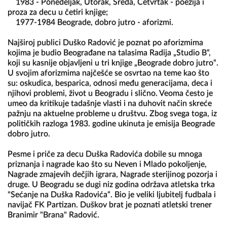
    1983 - Ponedeljak, Utorak, Sreda, Četvrtak - poezija i 
proza za decu u četiri knjige;

    1977-1984 Beograde, dobro jutro - aforizmi.    

Najširoj publici Duško Radović je poznat po aforizmima 
kojima je budio Beograđane na talasima Radija „Studio B“, 
koji su kasnije objavljeni u tri knjige „Beograde dobro jutro“. 
U svojim aforizmima najčešće se osvrtao na teme kao što 
su: oskudica, besparica, odnosi među generacijama, deca i 
njihovi problemi, život u Beogradu i slično. Veoma često je 
umeo da kritikuje tadašnje vlasti i na duhovit način skreće 
pažnju na aktuelne probleme u društvu. Zbog svega toga, iz 
političkih razloga 1983. godine ukinuta je emisija Beograde 
dobro jutro.

Pesme i priče za decu Duška Radovića dobile su mnoga 
priznanja i nagrade kao što su Neven i Mlado pokoljenje, 
Nagrade zmajevih dečjih igrara, Nagrade sterijinog pozorja i 
druge. U Beogradu se dugi niz godina održava atletska trka 
"Sećanje na Duška Radovića“. Bio je veliki ljubitelj fudbala i 
navijač FK Partizan. Duškov brat je poznati atletski trener 
Branimir "Brana" Radović.
