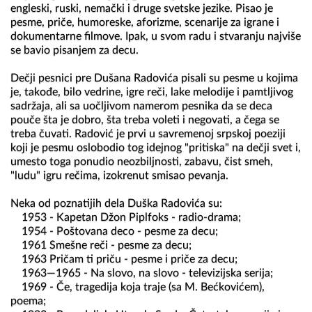
engleski, ruski, nemački i druge svetske jezike. Pisao je 
pesme, priče, humoreske, aforizme, scenarije za igrane i 
dokumentarne filmove. Ipak, u svom radu i stvaranju najviše 
se bavio pisanjem za decu.

Dečji pesnici pre Dušana Radovića pisali su pesme u kojima 
je, takođe, bilo vedrine, igre reči, lake melodije i pamtljivog 
sadržaja, ali sa uočljivom namerom pesnika da se deca 
pouče šta je dobro, šta treba voleti i negovati, a čega se 
treba čuvati. Radović je prvi u savremenoj srpskoj poeziji 
koji je pesmu oslobodio tog idejnog "pritiska" na dečji svet i, 
umesto toga ponudio neozbiljnosti, zabavu, čist smeh, 
"ludu" igru rečima, izokrenut smisao pevanja.

Neka od poznatijih dela Duška Radovića su:    

    1953 - Kapetan Džon Piplfoks - radio-drama;

    1954 - Poštovana deco - pesme za decu;

    1961 Smešne reči - pesme za decu;

    1963 Pričam ti priču - pesme i priče za decu;

    1963—1965 - Na slovo, na slovo - televizijska serija;

    1969 - Če, tragedija koja traje (sa M. Bećkovićem), 
poema;
