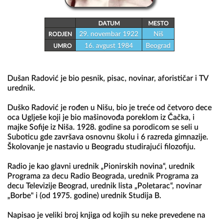
DATUM
MESTO
29. novembar 1922
Niš
RODJEN
16. avgust 1984
Beograd
UMRO
Dušan Radović je bio pesnik, pisac, novinar, aforističar i TV 
urednik.

Duško Radović je rođen u Nišu, bio je treće od četvoro dece 
oca Uglješe koji je bio mašinovođa poreklom iz Čačka, i 
majke Sofije iz Niša. 1928. godine sa porodicom se seli u 
Suboticu gde završava osnovnu školu i 6 razreda gimnazije. 
Školovanje je nastavio u Beogradu studirajući filozofiju.

Radio je kao glavni urednik „Pionirskih novina“, urednik 
Programa za decu Radio Beograda, urednik Programa za 
decu Televizije Beograd, urednik lista „Poletarac“, novinar 
„Borbe" i (od 1975. godine) urednik Studija B. 

Napisao je veliki broj knjiga od kojih su neke prevedene na 