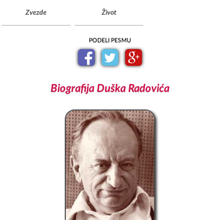
Zvezde
Život
PODELI PESMU
Biografija Duška Radovića