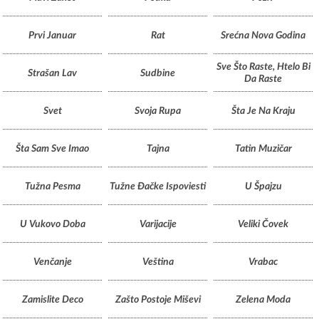
Prvi Januar
Rat
Srećna Nova Godina
Sve Što Raste, Htelo Bi
Strašan Lav
Sudbine
Da Raste
Svet
Svoja Rupa
Šta Je Na Kraju
Šta Sam Sve Imao
Tajna
Tatin Muzičar
Tužna Pesma
Tužne Đačke Ispoviesti
U Špajzu
U Vukovo Doba
Varijacije
Veliki Čovek
Venčanje
Veština
Vrabac
Zamislite Deco
Zašto Postoje Miševi
Zelena Moda