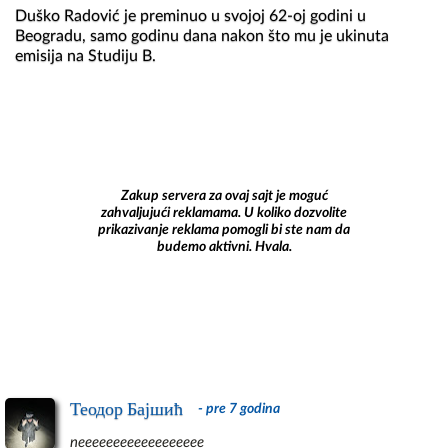
Duško Radović je preminuo u svojoj 62-oj godini u 
Beogradu, samo godinu dana nakon što mu je ukinuta 
emisija na Studiju B.
Zakup servera za ovaj sajt je moguć
zahvaljujući reklamama. U koliko dozvolite
prikazivanje reklama pomogli bi ste nam da
budemo aktivni. Hvala.
Теодор Бајшић
- pre 7 godina
neeeeeeeeeeeeeeeeee