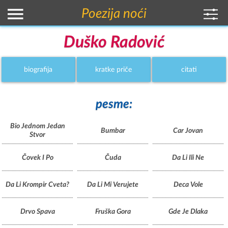
Poezija noći
Duško Radović
biografija
kratke priče
citati
pesme:
Bio Jednom Jedan
Bumbar
Car Jovan
Stvor
Čovek I Po
Čuda
Da Li Ili Ne
Da Li Krompir Cveta?
Da Li Mi Verujete
Deca Vole
Drvo Spava
Fruška Gora
Gde Je Dlaka