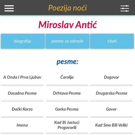
Poezija noći
Miroslav Antić
biografija
pesme za odrasle
citati
pesme:
A Onda I Prva Ljubav
Čarolija
Dogovor
Dosadna Pesma
Drhtava Pesma
Drugarska Pesma
Đački Korzo
Gorka Pesma
Govor
Kad Bi Jastuci
Imena
Kad Smo Bili Veliki
Progovorili