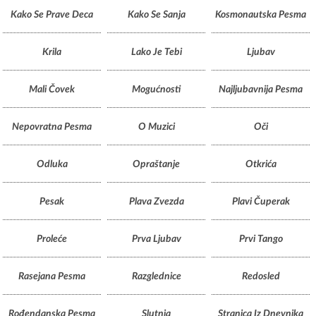
Kako Se Prave Deca
Kako Se Sanja
Kosmonautska Pesma
Krila
Lako Je Tebi
Ljubav
Mali Čovek
Mogućnosti
Najljubavnija Pesma
Nepovratna Pesma
O Muzici
Oči
Odluka
Opraštanje
Otkrića
Pesak
Plava Zvezda
Plavi Čuperak
Proleće
Prva Ljubav
Prvi Tango
Rasejana Pesma
Razglednice
Redosled
Rođendanska Pesma
Slutnja
Stranica Iz Dnevnika