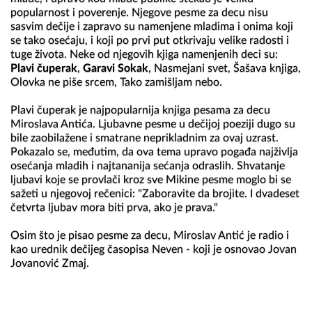
popularnost i poverenje. Njegove pesme za decu nisu 
sasvim dečije i zapravo su namenjene mladima i onima koji 
se tako osećaju, i koji po prvi put otkrivaju velike radosti i 
tuge života. Neke od njegovih kjiga namenjenih deci su: 
Plavi čuperak
, 
Garavi Sokak
, Nasmejani svet, Šašava knjiga, 
Olovka ne piše srcem, Tako zamišljam nebo.

Plavi čuperak je najpopularnija knjiga pesama za decu 
Miroslava Antića. Ljubavne pesme u dečijoj poeziji dugo su 
bile zaobilažene i smatrane neprikladnim za ovaj uzrast. 
Pokazalo se, međutim, da ova tema upravo pogađa najživlja 
osećanja mladih i najtananija sećanja odraslih. Shvatanje 
ljubavi koje se provlači kroz sve Mikine pesme moglo bi se 
sažeti u njegovoj rečenici: "Zaboravite da brojite. I dvadeset 
četvrta ljubav mora biti prva, ako je prava."

Osim što je pisao pesme za decu, Miroslav Antić je radio i 
kao urednik dečijeg časopisa Neven - koji je osnovao Jovan 
Jovanović Zmaj.