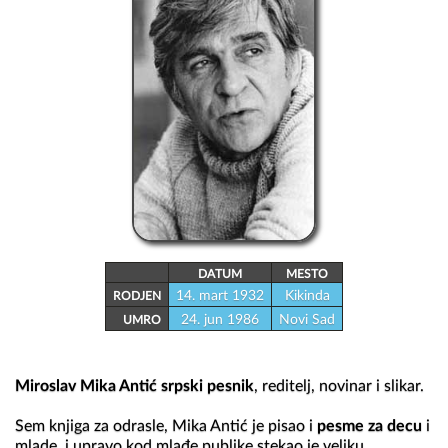
DATUM
MESTO
14. mart 1932
Kikinda
RODJEN
24. jun 1986
Novi Sad
UMRO
Miroslav Mika Antić
srpski pesnik
, reditelj, novinar i slikar.

Sem knjiga za odrasle, Mika Antić je pisao i 
pesme za decu
 i 
mlade, i upravo kod mlađe publike stekao je veliku 