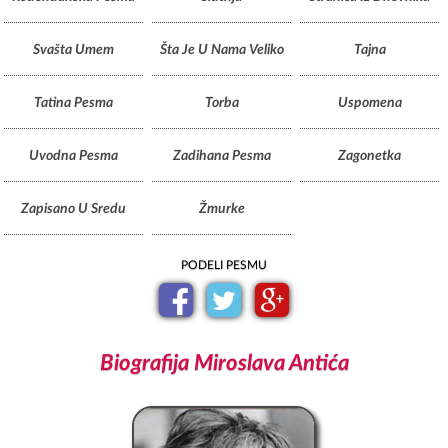
Svašta Umem
Šta Je U Nama Veliko
Tajna
Tatina Pesma
Torba
Uspomena
Uvodna Pesma
Zadihana Pesma
Zagonetka
Zapisano U Sredu
Žmurke
PODELI PESMU
Biografija Miroslava Antića