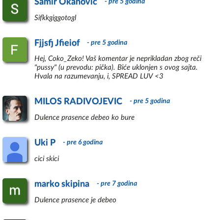
Samir Okanovic
- pre 5 godina
Sifkkgiggotogl
Fjjsfj Jfieiof
- pre 5 godina
Hej, Coko_Zeko! Vaš komentar je neprikladan zbog reči
"pussy" (u prevodu: pička). Biće uklonjen s ovog sajta.
Hvala na razumevanju, i, SPREAD LUV <3
MILOS RADIVOJEVIC
- pre 5 godina
Dulence prasence debeo ko bure
Uki P
- pre 6 godina
cici skici
marko skipina
- pre 7 godina
Dulence prasence je debeo