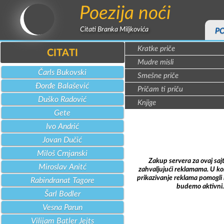
Poezija noći
Citati Branka Miljkovića
P
Kratke priče
CITATI
Mudre misli
Čarls Bukovski
Smešne priče
Đorđe Balašević
Pričam ti priču
Duško Radović
Knjige
Gete
Ivo Andrić
Jovan Dučić
Miloš Crnjanski
Zakup servera za ovaj saj
Miroslav Anitć
zahvaljujući reklamama. U kol
prikazivanje reklama pomogli 
Rabindranat Tagore
budemo aktivni.
Šarl Bodler
Vesna Parun
Vilijam Batler Jejts