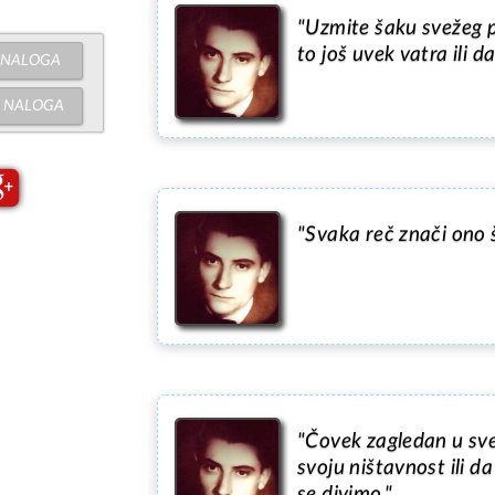
"Uzmite šaku svežeg pep
to još uvek vatra ili da
NALOGA
NALOGA
"Svaka reč znači ono š
"Čovek zagledan u sve
svoju ništavnost ili da
se divimo."