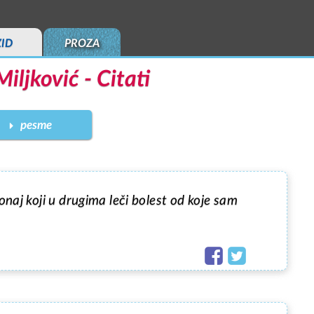
ZID
PROZA
iljković - Citati
pesme
onaj koji u drugima leči bolest od koje sam 