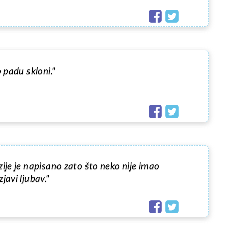
o padu skloni."
ije je napisano zato što neko nije imao 
javi ljubav."