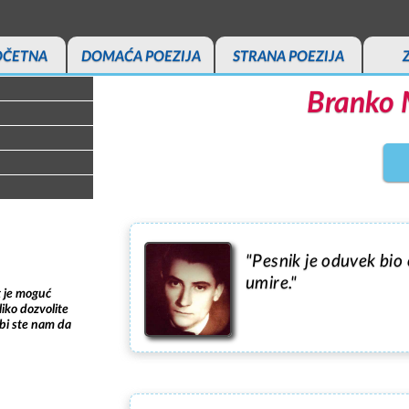
OČETNA
DOMAĆA POEZIJA
STRANA POEZIJA
Branko M
"Pesnik je oduvek bio 
umire."
t je moguć
iko dozvolite
bi ste nam da