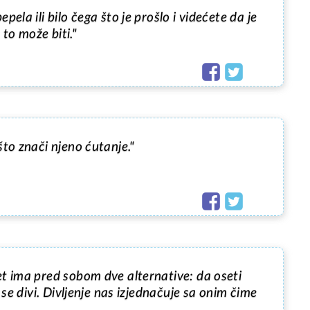
ela ili bilo čega što je prošlo i videćete da je 
 to može biti."
to znači njeno ćutanje."
t ima pred sobom dve alternative: da oseti 
 se divi. Divljenje nas izjednačuje sa onim čime 