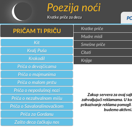
Poezija noći
Kratke priče za decu
P
Kratke priče
PRIČAM TI PRIČU
Mudre misli
Kit
Smešne priče
Kralj Puša
Citati
Krokodil
Knjige
Priča o devojčicama
Priča o majmunima
Priča o malom prstu
Priča o neposlušnoj nozi
Zakup servera za ovaj saj
Priča o nezahvalnom mišu
zahvaljujući reklamama. U kol
prikazivanje reklama pomogli 
Priča o Savaloralinovačkom
budemo aktivni.
Priča za Gordanu
Zašto deca čačkaju nos