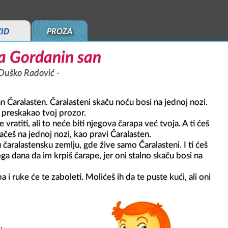
ZID
PROZA
za Gordanin san
Duško Radović
n Čaralasten. Čaralasteni skaču noću bosi na jednoj nozi. 
 preskakao tvoj prozor. 

 vratiti, ali to neće biti njegova čarapa već tvoja. A ti ćeš 
češ na jednoj nozi, kao pravi Čaralasten.

 čaralastensku zemlju, gde žive samo Čaralasteni. I ti ćeš 
ga dana da im krpiš čarape, jer oni stalno skaču bosi na 
pa i ruke će te zaboleti. Molićeš ih da te puste kući, ali oni 