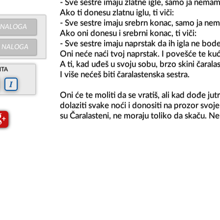
- Sve sestre imaju zlatne igle, samo ja nemam!
Ako ti donesu zlatnu iglu, ti viči:

- Sve sestre imaju srebrn konac, samo ja nem
NALOGA
Ako oni donesu i srebrni konac, ti viči:

- Sve sestre imaju naprstak da ih igla ne bod
NALOGA
Oni neće naći tvoj naprstak. I povešće te kuć
A ti, kad uđeš u svoju sobu, brzo skini čarala
NTA
I više nećeš biti čaralastenska sestra.

Oni će te moliti da se vratiš, ali kad dođe jutr
dolaziti svake noći i donositi na prozor svoj