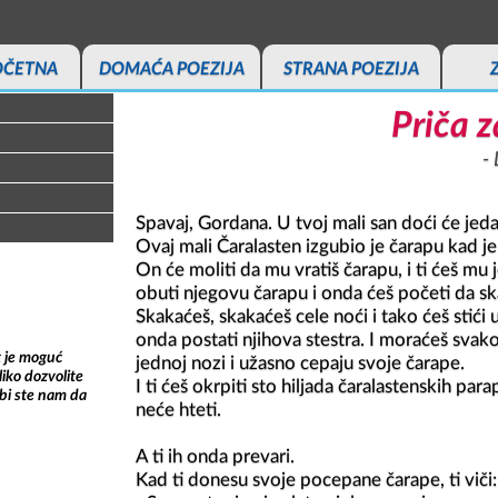
OČETNA
DOMAĆA POEZIJA
STRANA POEZIJA
Priča 
Spavaj, Gordana. U tvoj mali san doći će jeda
Ovaj mali Čaralasten izgubio je čarapu kad je
On će moliti da mu vratiš čarapu, i ti ćeš mu je
obuti njegovu čarapu i onda ćeš početi da ska
Skakaćeš, skakaćeš cele noći i tako ćeš stići u
onda postati njihova stestra. I moraćeš svako
t je moguć
jednoj nozi i užasno cepaju svoje čarape.

iko dozvolite
I ti ćeš okrpiti sto hiljada čaralastenskih para
bi ste nam da
A ti ih onda prevari.

Kad ti donesu svoje pocepane čarape, ti viči:
