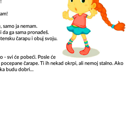


am!

e, samo ja nemam.

i da ga sama pronađeš.

stensku čarapu i obuj svoju. 
o - svi će pobeći. Posle će 
e pocepane čarape. Ti ih nekad okrpi, ali nemoj stalno. Ako 