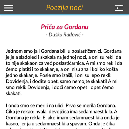
Poezija noći
Priča za Gordanu
Duško Radović
Jednom smo ja i Gordana bili u poslastičarnici. Gordana 
je jela sladoled i skakala na jednoj nozi, a oni su rekli da 
to nije skakaonica već poslastičarnica. A mi smo rekli da 
ćemo platiti i to skakanje, a oni nisu znali koliko košta 
jedno skakanje. Posle smo izašli, i oni su lepo rekli: 
Doviđenja, i dođite opet, samo nemojte skakati! A mi 
smo rekli: Doviđenja, i doći ćemo opet i opet ćemo 
skakati!

I onda smo se merili na ulici. Prvo se merila Gordana. 
Čika je rekao: hvala, devojčica ima sedamnaest kila. A 
Gordana je rekla: E, ako imam sedamnaest kila onda je 
kasno, jer ja u sedamnaest kila spavam. Onda je čika 