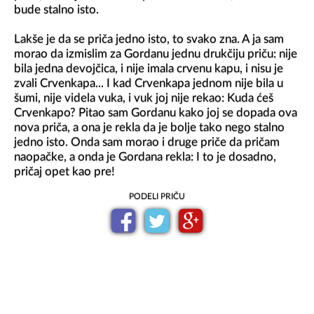
bude stalno isto.

Lakše je da se priča jedno isto, to svako zna. A ja sam 
morao da izmislim za Gordanu jednu drukčiju priču: nije 
bila jedna devojčica, i nije imala crvenu kapu, i nisu je 
zvali Crvenkapa... I kad Crvenkapa jednom nije bila u 
šumi, nije videla vuka, i vuk joj nije rekao: Kuda ćeš 
Crvenkapo? Pitao sam Gordanu kako joj se dopada ova 
nova priča, a ona je rekla da je bolje tako nego stalno 
jedno isto. Onda sam morao i druge priče da pričam 
naopačke, a onda je Gordana rekla: I to je dosadno, 
pričaj opet kao pre!
PODELI PRIČU