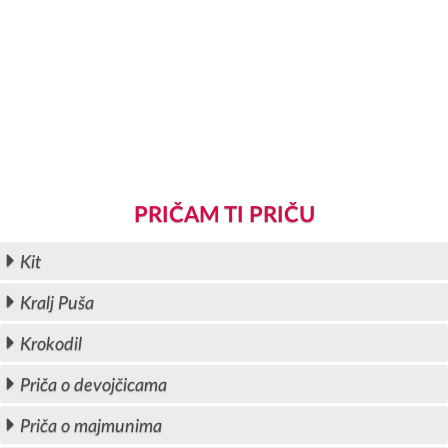
PRIČAM TI PRIČU
Kit
Kralj Puša
Krokodil
Priča o devojčicama
Priča o majmunima