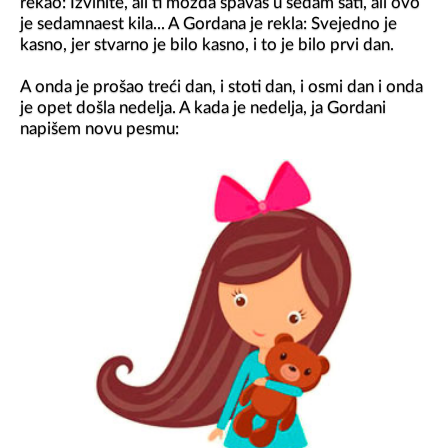
rekao: Izvinite, ali ti možda spavaš u sedam sati, ali ovo 
je sedamnaest kila... A Gordana je rekla: Svejedno je 
kasno, jer stvarno je bilo kasno, i to je bilo prvi dan.

A onda je prošao treći dan, i stoti dan, i osmi dan i onda 
je opet došla nedelja. A kada je nedelja, ja Gordani 