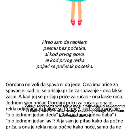
Hteo sam da napišem

pesmu bez početka,

al kod prvog slova,

al kod prvog retka

Gordana ne voli da spava ni da jede. Ona ima priče za 
spavanje: kad joj se pričaju priče za spavanje - ona lakše 
zaspi. A kad joj se pričaju priče za ručak - ona lakše ruča. 
Jednom sam pričao Gordani priču za ručak a ona je 
Zakup servera za ovaj sajt je moguć zahvaljujući reklamama.
rekla odjedanput: kakve su to priče, kad svaka počinje 
U koliko dozvolite prikazivanje reklama pomogli bi ste nam
"bio jednom jedan deda" i "bila jednom jedna baba" i 
da budemo aktivni.
"bio jednom jedan lav"? A ja sam je pitao kako da počne 
priča, a ona je rekla neka počne kako hoće, samo da ne 