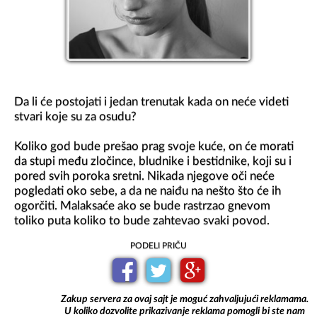
Da li će postojati i jedan trenutak kada on neće videti 
stvari koje su za osudu?

Koliko god bude prešao prag svoje kuće, on će morati 
da stupi među zločince, bludnike i bestidnike, koji su i 
pored svih poroka sretni. Nikada njegove oči neće 
pogledati oko sebe, a da ne naiđu na nešto što će ih 
ogorčiti. Malaksaće ako se bude rastrzao gnevom 
toliko puta koliko to bude zahtevao svaki povod.
PODELI PRIČU
Zakup servera za ovaj sajt je moguć zahvaljujući reklamama.
U koliko dozvolite prikazivanje reklama pomogli bi ste nam