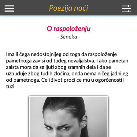
Poezija noći
O raspoloženju
Seneka
Ima li čega nedostojnijeg od toga da raspoloženje 
pametnoga zavisi od tuđeg nevaljalstva. I ako pametan 
zaista mora da se ljuti zbog sramnih dela i da se 
uzbuđuje zbog tuđih zločina, onda nema ničeg jadnijeg 
od pametnoga. Celi život proći će mu u ogorčenosti i 