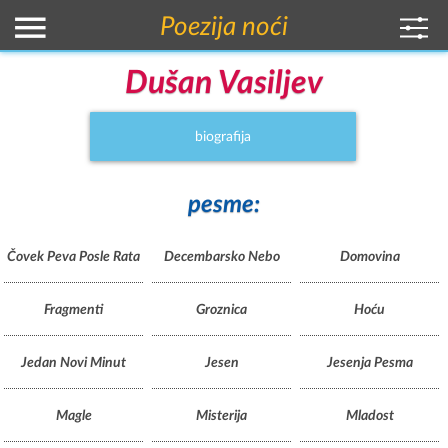
Poezija noći
Dušan Vasiljev
biografija
pesme:
Čovek Peva Posle Rata
Decembarsko Nebo
Domovina
Fragmenti
Groznica
Hoću
Jedan Novi Minut
Jesen
Jesenja Pesma
Magle
Misterija
Mladost