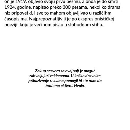
on je 1919. objavio svoju prvu pesmu, a onda je do smrti, 
1924. godine, napisao preko 300 pesama, nekoliko drama, 
niz pripovetki, i sve to mahom objavljivao u različitim 
časopisima. Najprepoznatljiviji je po ekspresionističkoj 
poeziji, koju je većinom pisao u slobodnom stihu.

Zakup servera za ovaj sajt je moguć
zahvaljujući reklamama. U koliko dozvolite
prikazivanje reklama pomogli bi ste nam da
budemo aktivni. Hvala.