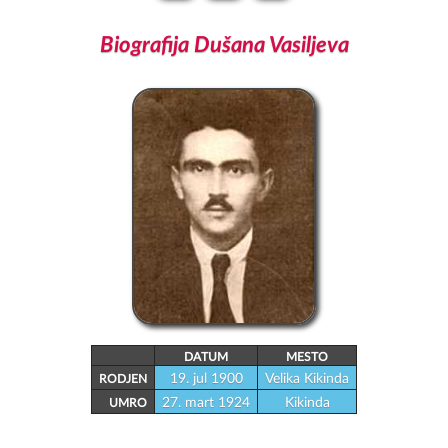
Biografija Dušana Vasiljeva
DATUM
MESTO
19. jul 1900
Velika Kikinda
RODJEN
27. mart 1924
Kikinda
UMRO