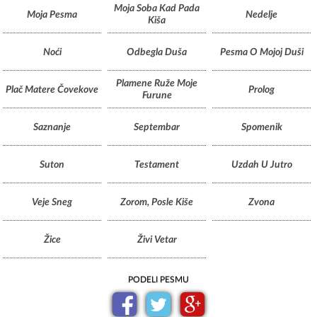
Moja Soba Kad Pada
Moja Pesma
Nedelje
Kiša
Noći
Odbegla Duša
Pesma O Mojoj Duši
Plamene Ruže Moje
Plač Matere Čovekove
Prolog
Furune
Saznanje
Septembar
Spomenik
Suton
Testament
Uzdah U Jutro
Veje Sneg
Zorom, Posle Kiše
Zvona
Žice
Živi Vetar
PODELI PESMU