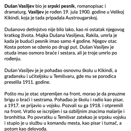
Dušan Vasiljev
 bio je 
srpski pesnik
, romanopisac i 
dramaturg. 
Vasiljev
 je rođen 19. jula 1900. godine u Velikoj 
Kikindi, koja je tada pripadala Austrougarskoj.

Dušanovo detinjstvo nije bilo lako, kao ni ostatak njegovog 
kratkog života. Majka Dušana Vasiljeva, Rakila, umrla je 
kada je budući pesnik imao samo 4 godine. Njegov otac 
Kosta potom se oženio po drugi put. Dušan Vasiljev je 
otuda imao osmoro braće i sestara, ali je troje umrlo po 
rođenju.

Dušan Vasiljev je je pohađao osnovnu školu u Kikindi, a 
građansku i učiteljsku u Temišvaru, gde mu se porodica 
preselila 1911. godine.

Pošto mu je otac otpremljen na front, morao je da preuzme 
brigu o braći i sestrama. Pohađao je školu i radio kao pisar, 
a 1917. se prijavio u vojsku. Pozvali su ga 1918. i otpremili 
na front. Vratio se iscrpljen i sa ozbiljnim znacima malarije i 
bronhitisa. Po povratku u Temišvar zatekao je srpsku vojsku 
i stupio je u službu u komandu mesta, kao pisar i tumač, a 
potom kao delovođa.
