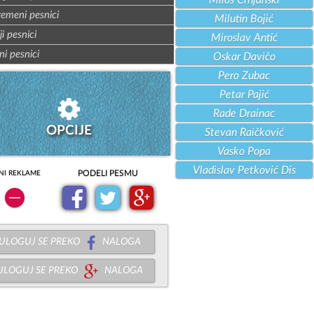
Miloš Crnjanski
remeni pesnici
Milutin Bojić
ji pesnici
Miroslav Antić
ni pesnici
Oskar Davičo
Pero Zubac
Petar Pajić
Rade Drainac
OPCIJE
Stevan Raičković
Vasko Popa
Vladislav Petković Dis
PODELI PESMU
NI REKLAME
ULOGUJ SE PREKO
NALOGA
ULOGUJ SE PREKO
NALOGA