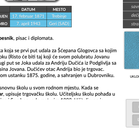
sav
DATUM
MESTO
deči
17. februar 1871
Trebinje
JEN
7. april 1943
Geri (SAD)
stra
MRO
 pesnik
, pisac i diplomata.

a koja se prvi put udala za Šćepana Glogovca sa kojim 
Soku (Risto će biti taj koji će svom polubratu Jovanu 
gi put se Joka udala za Andriju Dučića iz Podglivlja sa 
 sina Jovana. Dučićev otac Andrija bio je trgovac. 
om ustanku 1875. godine, a sahranjen u Dubrovniku.

UKLO
snovnu školu u svom rodnom mjestu. Kada se 
ar
, upisuje trgovačku školu. Učiteljsku školu pohađa u 
e i Somboru gde maturira 1893. Učiteljevao je 
tima, između ostalog u Bijeljini, odakle su ga 
rale zbog patriotskih pesama. Zbog njih Jovan Dučić 
a zatim, u maju 1894. godine, vlasti ga protjeruju iz 
stva, pesnik nije mogao naći učiteljsku službu 
gotovo nigde, pa se zapošljava u manastirskoj školi u Žitomisliću. Kao učitelj 
895. do 1899. U društvu sa Šantićem stvorio je 