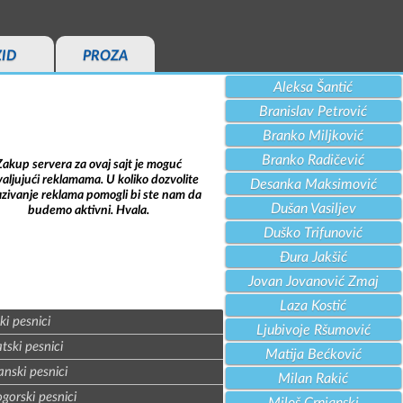
ZID
PROZA
Aleksa Šantić
Branislav Petrović
Branko Miljković
Branko Radičević
Zakup servera za ovaj sajt je moguć
aljujući reklamama. U koliko dozvolite
Desanka Maksimović
azivanje reklama pomogli bi ste nam da
Dušan Vasiljev
budemo aktivni. Hvala.
Duško Trifunović
Đura Jakšić
Jovan Jovanović Zmaj
Laza Kostić
ki pesnici
Ljubivoje Ršumović
tski pesnici
Matija Bećković
nski pesnici
Milan Rakić
gorski pesnici