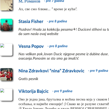
Dubrovnik
М. Романов
30
- pre 7 godina
književni krug i pokrenuo
Duša
31
zajedno sa prijateljem i 
Ах, све смо ближе... " време је кући".
Dvoboj
32
posla.

Ekstaza
33
Stasia Fisher
- pre 8 godina
Gama
Iste godine Jovan Dučić od
34
fakultet. Proveo je skoro d
Gnezdo
35
Pozdrav! Hvala za kolekciju pesama⚘! Ducicevi stihovi su t
vreme održava veze sa prij
da sam nasla ovaj website
Gospod Me Seja
36
Parizu. Na ženevskom unive
Gozba
37
Godine 1907. u Ministarstv
Hercegovina
38
Vesna Popov
- pre 8 godina
Himera
39
Od 1910. je u diplomatskoj
Nas velikan pok.Jovan Ducic njegove pesme iz dubine duse p
Himna Pobednika
40
u Carigradu, a iste godine p
osecanja.Ponosim se sto smo ga imali.V.
Horda
41
Od 1912. do 1927. Jovan D
Hrišćansko Proleće
42
Nina Zdravkovi “nina” Zdravkovic
- pre 9 godina
otpravnik poslova u posla
Izmirenje
43
kao i delegat u Ženevi u 
Jablanavi
Gratis pesnik
44
godine kasnije Jovan je v
Jedne Večeri U Suton
45
Biran je za dopisnog člana
Jesenja Pesma
46
Viktorija Bajcic
izabran je 1931. Sledeće g
- pre 9 godina
Jutrenji Sonet
1933. do 1941. prvo je po
47
Ово је једна јака, брутална и моћна песма која у св
Jugoslavije poslanik je u M
Kad Minu Mesec
48
осећања, и највеће емоције! :) Свако ко је разуме схвати
Kiša
49
:)) Хвала Јовану Дучићу и хвала ВЕЧНОЈ СРБИЈИИИ!!! :))