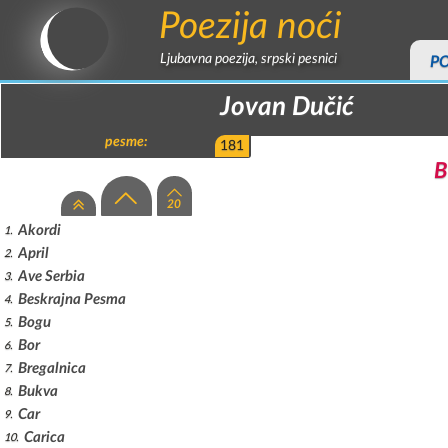
Poezija noći
Ljubavna poezija, srpski pesnici
P
Jovan Dučić
pesme:
181
B
Akordi
1
April
2
Ave Serbia
3
Beskrajna Pesma
4
Bogu
5
Bor
6
Bregalnica
7
Bukva
8
Car
9
Carica
10