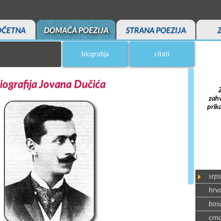
OČETNA
DOMAĆA POEZIJA
STRANA POEZIJA
biografija
citati
iografija Jovana Dučića
zahv
prik
srps
hrva
bosa
crno