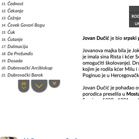
Čednost
11
Čekanje
12
ROD
Čežnja
13
U
Čovek Govori Bogu
14
Ćuk
15
Jovan Dučić
 je bio 
srpski
Ćutanje
16
Dalmacija
17
Jovanova majka bila je Jok
De Profundis
18
je imala sina Rista i kćer 
Dosada
19
omogućiti školovanje). Dru
Dubrovački Arcibiskup
20
kojim je rodila kćer Milu i
Poginuo je u Hercegovačk
Dubrovački Barok
21
Dubrovački Epitaf
22
Jovan Dučić je pohađao o
Dubrovački Karneval
23
porodica preselila u 
Most
Dubrovački Madrigal
24
Sarajevu 1890—1891. godin
Dubrovački Pastel
25
kratko vreme po raznim mes
Dubrovački Poklisar
26
austrougarske vlasti prote
Dubrovački Requiem
biva stavljen pod istragu, 
27
grada. Odmah nakon progon
Dubrovački Senator
28
Dubrovačko Vino
29
Jovan
 radi u Mostaru od 1