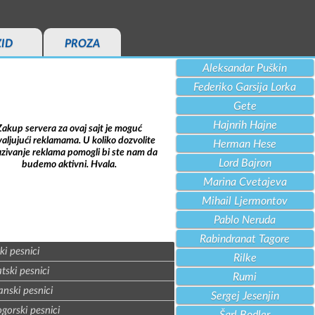
ZID
PROZA
Aleksandar Puškin
Federiko Garsija Lorka
Gete
Hajnrih Hajne
Zakup servera za ovaj sajt je moguć
aljujući reklamama. U koliko dozvolite
Herman Hese
azivanje reklama pomogli bi ste nam da
Lord Bajron
budemo aktivni. Hvala.
Marina Cvetajeva
Mihail Ljermontov
Pablo Neruda
Rabindranat Tagore
ki pesnici
Rilke
tski pesnici
Rumi
nski pesnici
Sergej Jesenjin
gorski pesnici