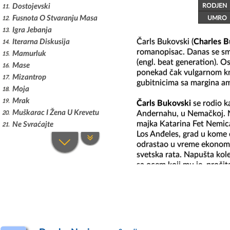
RODJEN
Dostojevski
11
Fusnota O Stvaranju Masa
UMRO
12
Igra Jebanja
13
Čarls Bukovski (
Charles 
Iterarna Diskusija
14
romanopisac. Danas se smat
Mamurluk
15
(engl. beat generation). 
Mase
16
ponekad čak vulgarnom knj
Mizantrop
17
gubitnicima sa margina am
Moja
18
Mrak
19
Čarls Bukovski
 se rodio k
Muškarac I Žena U Krevetu
Andernahu, u Nemačkoj. Nj
20
majka Katarina Fet Nemica
Ne Svraćajte
21
Los Anđeles, grad u kome ć
Neki Ljudi
22
odrastao u vreme ekonomsk
Nema Pomoći
23
svetska rata. Napušta kole
Niko Osim Tebe
24
sa ocem koji mu je, pročita
Noseći Ogrlicu
25
Ne želeći da se priključi a
O, Da
26
gotovo kao beskućnik i sk
poslove kako bi zaradio ne
Otkud Ja U Imeniku
27
njegovu priču "Aftermath o
Pesma O Žilavoj Mrcini
28
u nameri da se izdržava is
Plava Ptica
29
Razočaran, uskoro se vraća