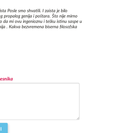
et Koneli Bejker, ženu deset godina stariju od njega, 
sta Posle smo shvatili. I zaista je bilo
 ubrzo postaje njegova ljubavnica i sa kojom će uz 
vog propalog genija i poštara. Što nije mirno
tovo čitavu deceniju. U tom periodu 
Čarls
 Bukovski 
o da mi ovu ingenioznu i tešku istinu saspe u
nija . Kakva bezvremena biserna filosofska
pisanja, preživljava radeći slabo plaćene uslužne 
alkoholizam. 1952. godine privremeno se zapošljava u 
dne tri godine. 1955. godine biva hospitalizovan zbog 
arenja u želucu izazvanog neprekidnim opijanjem. 
et koja će nekoliko godina kasnije umreti od prevelike 
u pošti.

ukovski počinje ponovo da piše poeziju. Ženi se 
asnicom literarnog časopisa "Arlekin". U naredne dve 
esnika
ovaj brak, Bukovski radi kao novinar u "Arlekinu" i 
h pesama u ovom časopisu. Posle razvoda 1958. godine 
poštanski službenik, a dvanaest godina provedenih na 
m prvom romanu "Pošta".

 karijera pisca napokon kreće uzlaznm tokom. Počinje 
je pesme u malim „andergraund“ časopisima. Svoju 
, Fist and Bastial Wail" Bukovski objavljuje 1959. 
idesetak strana i štampana je u samo dvesta primeraka. 
I