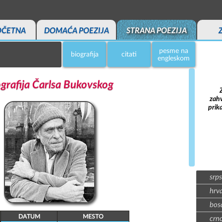
OČETNA
DOMAĆA POEZIJA
STRANA POEZIJA
pesme na
biografija
citati
engleskom
grafija Čarlsa Bukovskog
zahv
prik
srps
hrva
bosa
DATUM
MESTO
crno