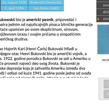
16. avgust 1920
Andernah (Nemačka)
sav
9. april 1994
San Pedro (SAD)
deči
stra
Bukowski
) bio je 
americki pesnik
, pripovedač i 
ra jednim od najuticajnijih pisaca bitničke generacije 
Ostaće upamćen po svom eksplicitnom, sirovom, 
iževnom izrazu i svojim pričama o simpatičnim 
eričkog društva.

ao Hajnrih Karl (Henri Čarls) Bukovski Mlađi u 
egov otac Henri Bukovski bio je američki vojnik, a 
. 1922. godine porodica Bukovski se seli u Ameriku u 
UKLO
e provesti najveći deo svog života. Bukovski je 
e depresije koja je zahvatila Ameriku između dva 
dž i odlazi od kuće 1941. godine posle jedne od svađa 
vši neke od njegovih priča, izbacio sve stvari iz kuće. 
meričkoj vojsci, Bukovski u ratnim godinama živi 
itnica putujući Amerikom i povremeno odrađujući sitne 
što novca. 1944. godine časopis „Stori“ objavljuje 
f a Lenghty Rejection Slip". Bukovski odlazi u Njujork 
ključivo od pisanja ali prolazi potpuno nezapaženo. 
 u Los Anđeles.
