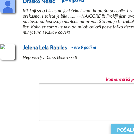
Poezija
Drasko Nesic
30
- pre 8 godina
Ponešto Za Prevarante, Opatice, Piljare
31
1947. godine upoznaje Džen
Mi, koji smo bili usamljeni čekali smo da prođu decenije. I zai
Prijateljski Savet
32
takođe alkoholičarku, koja
prekasno. I zaista je bilo ...... ---NAJGORE !!! Prokljinjem o
Put
manje prekide provesti go
nastavio da lepi svoje markice na pisma. Što mu je to trebal
33
lice. Kako se samo usudio da mi otvori oči posle toliko dece
gotovo sasvim odustaje od 
Radnici
34
minijatura!! Kakav čovek!
poslove i sve više tone u 
Razgovor U Gluvo Doba
35
pošti gde će provesti nare
Sloboda
36
ozbiljnog unutrašnjeg krv
Jelena Lela Roblles
- pre 9 godina
Smrt Puši Moje Cigare
37
Prekida svoju vezu sa Džen
Sve
38
Neponovljivi Carls Bukovski!!!
doze alkohola i daje otkaz 
Šta Možemo Da Uradimo
39
Tuš
Nakon njene smrti Čarls B
40
Barbarom Frej, bogatom vl
Za Džejn
41
komentariši p
godine, koliko je potrajao 
Za Malo Pa Izmišljena Pesma
42
objavljuje nekoliko svoji
Zagonetka
43
ponovo se zapošljava kao 
Znači Ti Želiš Da Budeš Pisac
44
ovom poslu opisaće u svo
Žena Koja Spava
45
Šezdesetih godina njegova
redovno da objavljuje svo
prvu zbirku pesama "Flower
godine. Knjiga je imala tr
POŠALJ