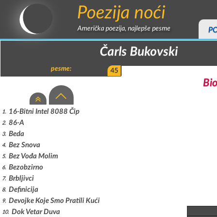
Poezija noći
Američka poezija, najlepše pesme
P
Čarls Bukovski
pesme:
45
Bio
16-Bitni Intel 8088 Čip
1
86-A
2
Beda
3
Bez Snova
4
Bez Vođa Molim
5
Bezobzirno
6
Brbljivci
7
Definicija
8
Devojke Koje Smo Pratili Kući
9
Dok Vetar Duva
10