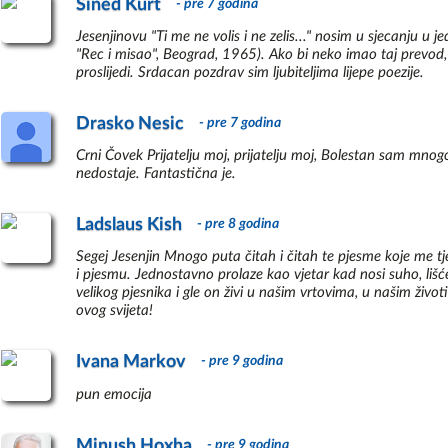
Sined Kurt
- pre 7 godina
Jesenjinovu "Ti me ne volis i ne zelis..." nosim u sjecanju 
"Rec i misao", Beograd, 1965). Ako bi neko imao taj prevod
proslijedi. Srdacan pozdrav sim ljubiteljima lijepe poezije.
Drasko Nesic
- pre 7 godina
Crni Čovek Prijatelju moj, prijatelju moj, Bolestan sam mnogo
nedostaje. Fantastična je.
Ladslaus Kish
- pre 8 godina
Segej Jesenjin Mnogo puta čitah i čitah te pjesme koje me tje
i pjesmu. Jednostavno prolaze kao vjetar kad nosi suho, lišće
velikog pjesnika i gle on živi u našim vrtovima, u našim živ
ovog svijeta!
Ivana Markov
- pre 9 godina
pun emocija
Minush Hoxha
- pre 9 godina