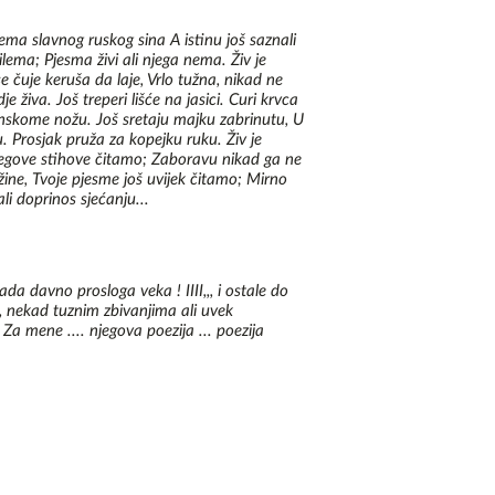
pno pet puta. Prvi i drugi brak je bio sa Sinaidom Rajh, 
e. Imao je i dvoje vanbračne dece (jedno od njih je bio 
a slavnog ruskog sina A istinu još saznali
lema; Pjesma živi ali njega nema. Živ je
dent Aleksandar Jesenjin Volpin). Posle Isadore 
se čuje keruša da laje, Vrlo tužna, nikad ne
čkom simpatijom Galinom Belislavskajom, a kasnije 
 živa. Još treperi lišće na jasici. Curi krvca
Lava Tolstoja.

o finskome nožu. Još sretaju majku zabrinutu, U
Prosjak pruža za kopejku ruku. Živ je
državao Oktobarsku revoluciju, međutim kasnije se 
 njegove stihove čitamo; Zaboravu nikad ga ne
ma. Veliki broj njegovih dela bio je zabranjen u 
džine, Tvoje pjesme još uvijek čitamo; Mirno
to u vreme Staljina. Poslednje dve godine 
i doprinos sjećanju...
 pune pijanstva i lutanja, ali je u tom periodu napisao 
esama.

 sobi lenjingradskog hotela „Angleter“ (Angleterre). 
da davno prosloga veka ! IIII,,, i ostale do
 bilo ubistvo po nalogu agenata zvanične vlasti. Imao je 
 nekad tuznim zbivanjima ali uvek
vskaja ubila se na Jesenjinovom grobu godinu dana 
. Za mene .... njegova poezija ... poezija