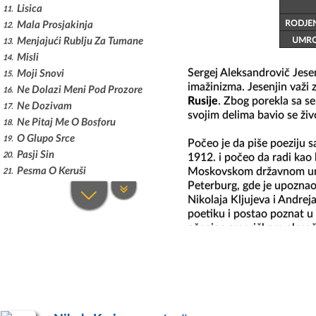
Lisica
11
RODJE
Mala Prosjakinja
12
UMR
Menjajući Rublju Za Tumane
13
Misli
14
Sergej Aleksandrovič Jesen
Moji Snovi
15
imažinizma. Jesenjin važi z
Ne Dolazi Meni Pod Prozore
16
Rusije
. Zbog porekla sa se
Ne Dozivam
17
svojim delima bavio se živ
Ne Pitaj Me O Bosforu
18
O Glupo Srce
19
Počeo je da piše poeziju 
Pasji Sin
20
1912. i počeo da radi kao 
Moskovskom državnom univ
Pesma O Keruši
21
Peterburg, gde je upoznao
Pesnik
22
Nikolaja Kljujeva i Andrej
Peva Zima
23
poetiku i postao poznat u
Pevaj, Pevaj
24
oženjen američkom plesači
Pismo Majci
25
Neobično je bilo to da on 
Pismo Ženi
26
nekoliko desetina reči rus
Podražavanje Pesme
glas zbog vandalizma po ho
27
pesmama iz ovog perioda. B
Pokojniku
28
vratio u Moskvu.

Prosjak Pred Crkvom
29