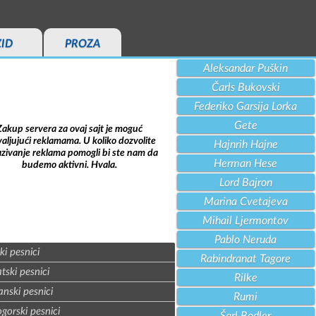
ZID
PROZA
Aleksandar Puškin
Čarls Bukovski
Federiko Garsija Lorka
Gete
Zakup servera za ovaj sajt je moguć
aljujući reklamama. U koliko dozvolite
Hajnrih Hajne
azivanje reklama pomogli bi ste nam da
Herman Hese
budemo aktivni. Hvala.
Lord Bajron
Marina Cvetajeva
Mihail Ljermontov
Pablo Neruda
ki pesnici
Rabindranat Tagore
tski pesnici
Rilke
nski pesnici
Rumi
gorski pesnici