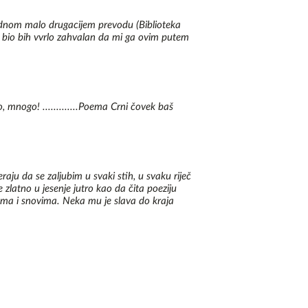
u jednom malo drugacijem prevodu (Biblioteka
, bio bih vvrlo zahvalan da mi ga ovim putem
, mnogo! .............Poema Crni čovek baš
raju da se zaljubim u svaki stih, u svaku riječ
 zlatno u jesenje jutro kao da čita poeziju
otima i snovima. Neka mu je slava do kraja