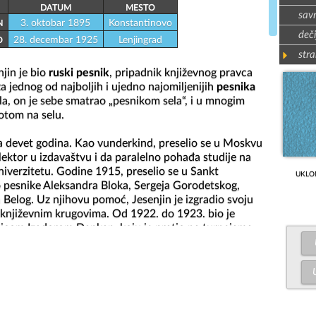
DATUM
MESTO
sav
3. oktobar 1895
Konstantinovo
N
deči
28. decembar 1925
Lenjingrad
O
stra
jin je bio 
ruski pesnik
, pripadnik književnog pravca 
a jednog od najboljih i ujedno najomiljenijih 
pesnika 
la, on je sebe smatrao „pesnikom sela“, i u mnogim 
otom na selu.

sa devet godina. Kao vunderkind, preselio se u Moskvu 
lektor u izdavaštvu i da paralelno pohađa studije na 
erzitetu. Godine 1915, preselio se u Sankt 
UKLO
 pesnike Aleksandra Bloka, Sergeja Gorodetskog, 
a Belog. Uz njihovu pomoć, Jesenjin je izgradio svoju 
 književnim krugovima. Od 1922. do 1923. bio je 
com Izadorom Dankan, koju je pratio na turnejama. 
nije govorio strane jezike, dok ona je znala samo 
kog. Kao posledica alkoholizma, Sergej je stekao loš 
telskim sobama. Očaji pijanstva vidljivi su u njegovim 
rak sa Isidorom nije dugo trajao, tako da se 1923. 