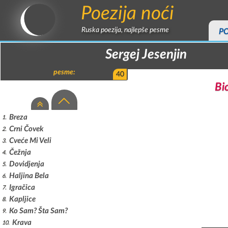
Poezija noći
Ruska poezija, najlepše pesme
P
Sergej Jesenjin
pesme:
40
Bi
Breza
1
Crni Čovek
2
Cveće Mi Veli
3
Čežnja
4
Dovidjenja
5
Haljina Bela
6
Igračica
7
Kapljice
8
Ko Sam? Šta Sam?
9
Krava
10