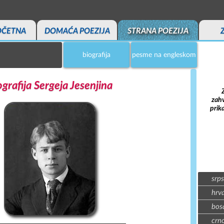
OČETNA
DOMAĆA POEZIJA
STRANA POEZIJA
biografija
pesme na engleskom
ografija Sergeja Jesenjina
zahv
prik
srps
hrva
bosa
crno