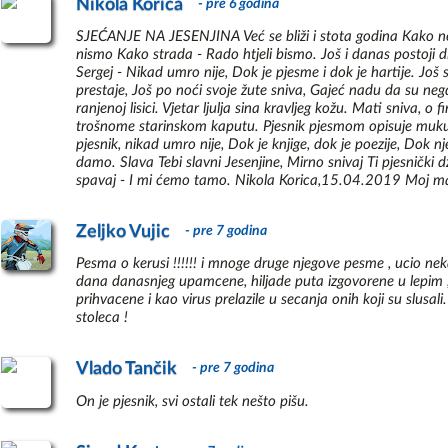
Ruke Drage
Nikola Korica
30
- pre 6 godina
Jesenjin je bio u braku uku
Sećanje
31
sa kojom je imao dvoje dec
SJEĆANJE NA JESENJINA Već se bliži i stota godina Kako nem
Smirila Se Moja Davna Rana
32
nismo Kako strada - Rado htjeli bismo. Još i danas postoji di
poznati matematičar i disi
Sviraj, Sviraj Harmoniko
Sergej - Nikad umro nije, Dok je pjesme i dok je hartije. Još 
33
Dankan, oženio se mladala
prestaje, Još po noći svoje žute sniva, Gajeć nadu da su negdje
Šare
Sofijom Tolstajom, unukom 
34
ranjenoj lisici. Vjetar ljulja sina kravljeg kožu. Mati sniva, 
Tanja
35
trošnome starinskom kaputu. Pjesnik pjesmom opisuje muku. 
U početku, Jesenjin je po
Ti Ne Volis I Ne Žaiš Mene
36
pjesnik, nikad umro nije, Dok je knjige, dok je poezije, Dok
razočarao njenim posledica
damo. Slava Tebi slavni Jesenjine, Mirno snivaj Ti pjesnički 
Vera
37
Sovjetskom Savezu, naroči
spavaj - I mi ćemo tamo. Nikola Korica,15.04.2019 Moj mal
Videvši Zemlju
38
Jesenjinovog života su bile
Zar Sam Ja Kriv
39
neke od svojih najboljih p
Zeljko Vujic
- pre 7 godina
Život Vam Je
40
Sergej Jesenjin se obesio u
Pesma o kerusi !!!!!! i mnoge druge njegove pesme , ucio neka
Postoji sumnja se da je to
dana danasnjeg upamcene, hiljade puta izgovorene u lepim ,
30 godina. Galina Belisla
prihvacene i kao virus prelazile u secanja onih koji su slusali
kasnije.
stoleca !
Vlado Tančik
- pre 7 godina
On je pjesnik, svi ostali tek nešto pišu.