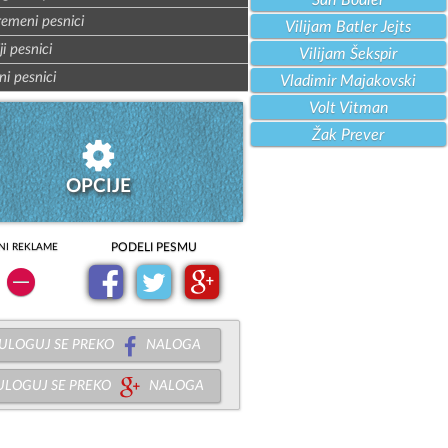
Šarl Bodler
remeni pesnici
Vilijam Batler Jejts
ji pesnici
Vilijam Šekspir
ni pesnici
Vladimir Majakovski
Volt Vitman
Žak Prever
OPCIJE
PODELI PESMU
NI REKLAME
ULOGUJ SE PREKO
NALOGA
ULOGUJ SE PREKO
NALOGA