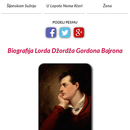
Šijonskom Sužnju
U Lepote Nema Kćeri
Žena
PODELI PESMU
Biografija Lorda Džordža Gordona Bajrona