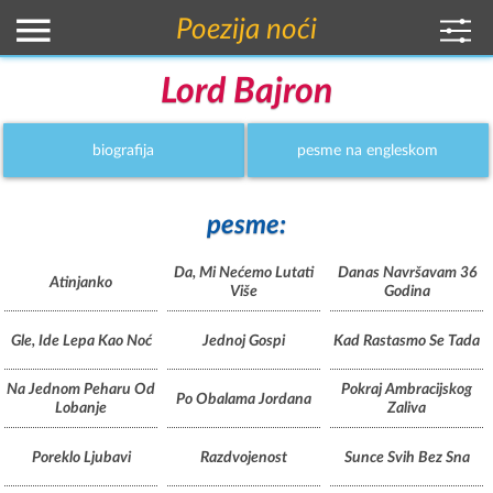
Poezija noći
Lord Bajron
biografija
pesme na engleskom
pesme:
Da, Mi Nećemo Lutati
Danas Navršavam 36
Atinjanko
Više
Godina
Gle, Ide Lepa Kao Noć
Jednoj Gospi
Kad Rastasmo Se Tada
Na Jednom Peharu Od
Pokraj Ambracijskog
Po Obalama Jordana
Lobanje
Zaliva
Poreklo Ljubavi
Razdvojenost
Sunce Svih Bez Sna