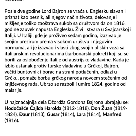
Posle dve godine Lord Bajron se vraća u Englesku slavan i 
priznat kao pesnik, ali njegov način života, delovanje i 
mišljenje toliko zaoštrava sukob sa društvom da on 1816. 
godine zauvek napušta Englesku. Živi i stvara u Švajcarskoj i 
Italiji. U Italiji, gde je proživeo sedam godina, izazivao je 
svojim prezirom prema visokom društvu i njegovim 
normama, ali je izazvao i vlasti zbog svojih bliskih veza sa 
italijanskim revolucionarima (karbonarski pokret) koji su se 
borili za oslobođenje Italije od austrijske vladavine. Kada je 
izbio ustanak protiv turske vladavine u Grčkoj, Bajron, 
večiti buntovnik i borac na strani potlačenih, odlazi u 
Grčku, pomaže borbu grčkog naroda novcem stečenim od 
književnog rada. Ubrzo se razboli i umire 1824. godine od 
malarije.

U najznačajnija dela Džordža Gordona Bajrona ubrajaju se: 
Hodočašće Čajlda Harolda
 (1812-1818), 
Don Žuan
 (1819-
1824), 
Đaur
 (1813), 
Gusar
 (1814), 
Lara
 (1814), 
Manfred
(1816).