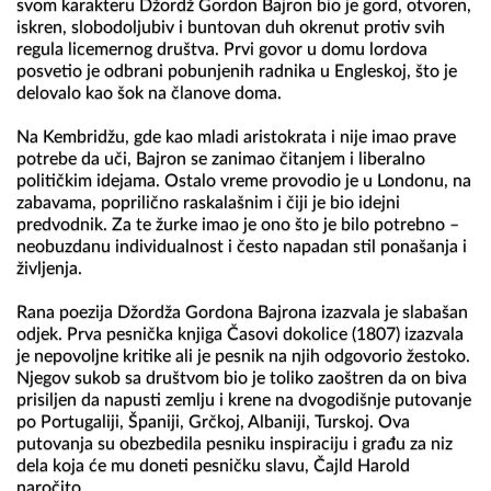
svom karakteru Džordž Gordon Bajron bio je gord, otvoren, 
iskren, slobodoljubiv i buntovan duh okrenut protiv svih 
regula licemernog društva. Prvi govor u domu lordova 
posvetio je odbrani pobunjenih radnika u Engleskoj, što je 
delovalo kao šok na članove doma.

Na Kembridžu, gde kao mladi aristokrata i nije imao prave 
potrebe da uči, Bajron se zanimao čitanjem i liberalno 
političkim idejama. Ostalo vreme provodio je u Londonu, na 
zabavama, poprilično raskalašnim i čiji je bio idejni 
predvodnik. Za te žurke imao je ono što je bilo potrebno – 
neobuzdanu individualnost i često napadan stil ponašanja i 
življenja.

Rana poezija Džordža Gordona Bajrona izazvala je slabašan 
odjek. Prva pesnička knjiga Časovi dokolice (1807) izazvala 
je nepovoljne kritike ali je pesnik na njih odgovorio žestoko. 
Njegov sukob sa društvom bio je toliko zaoštren da on biva 
prisiljen da napusti zemlju i krene na dvogodišnje putovanje 
po Portugaliji, Španiji, Grčkoj, Albaniji, Turskoj. Ova 
putovanja su obezbedila pesniku inspiraciju i građu za niz 
dela koja će mu doneti pesničku slavu, Čajld Harold 
naročito.
