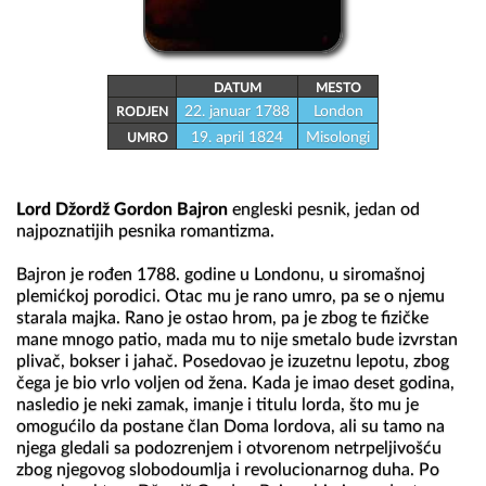
DATUM
MESTO
22. januar 1788
London
RODJEN
19. april 1824
Misolongi
UMRO
Lord Džordž Gordon Bajron
 engleski pesnik, jedan od 
najpoznatijih pesnika romantizma.

Bajron je rođen 1788. godine u Londonu, u siromašnoj 
plemićkoj porodici. Otac mu je rano umro, pa se o njemu 
starala majka. Rano je ostao hrom, pa je zbog te fizičke 
mane mnogo patio, mada mu to nije smetalo bude izvrstan 
plivač, bokser i jahač. Posedovao je izuzetnu lepotu, zbog 
čega je bio vrlo voljen od žena. Kada je imao deset godina, 
nasledio je neki zamak, imanje i titulu lorda, što mu je 
omogućilo da postane član Doma lordova, ali su tamo na 
njega gledali sa podozrenjem i otvorenom netrpeljivošću 
zbog njegovog slobodoumlja i revolucionarnog duha. Po 