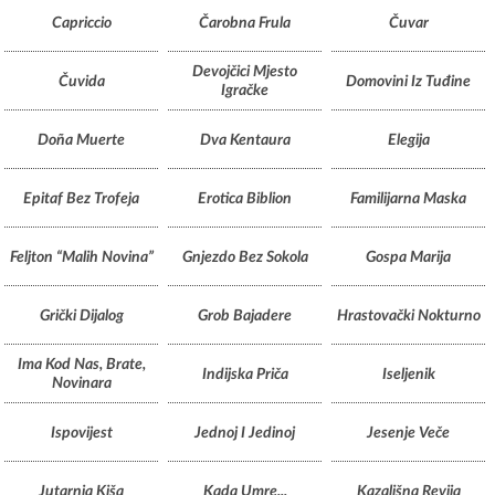
Capriccio
Čarobna Frula
Čuvar
Devojčici Mjesto
Čuvida
Domovini Iz Tuđine
Igračke
Doña Muerte
Dva Kentaura
Elegija
Epitaf Bez Trofeja
Erotica Biblion
Familijarna Maska
Feljton “Malih Novina”
Gnjezdo Bez Sokola
Gospa Marija
Grički Dijalog
Grob Bajadere
Hrastovački Nokturno
Ima Kod Nas, Brate,
Indijska Priča
Iseljenik
Novinara
Ispovijest
Jednoj I Jedinoj
Jesenje Veče
Jutarnja Kiša
Kada Umre...
Kazališna Revija