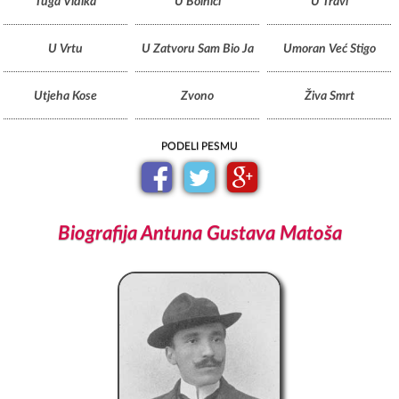
Tuga Vidika
U Bolnici
U Travi
U Vrtu
U Zatvoru Sam Bio Ja
Umoran Već Stigo
Utjeha Kose
Zvono
Živa Smrt
PODELI PESMU
Biografija Antuna Gustava Matoša