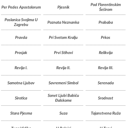
Pod Florentinskim
Per Pedes Apostolorum
Pjesnik
Šeširom
Poslanica Svojima U
Poznata Neznanka
Prababa
Zagrebu
Pravda
Pri Svetom Kralju
Prkos
Prosjak
Prvi Stihovi
Relikvija
Revija I.
Revija II.
Revija III.
Samotna Ljubav
Savremeni Simbol
Serenada
Sonet Ljubi Babiću
Sirotica
Srodnost
Đalskome
Stara Pjesma
Suza
Tajanstvena Ruža