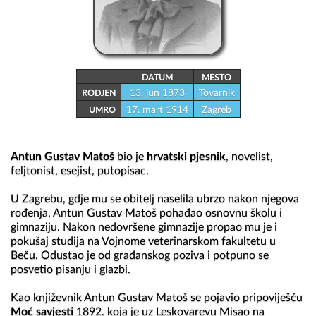
DATUM
MESTO
13. jun 1873
Tovarnik
RODJEN
17. mart 1914
Zagreb
UMRO
Antun Gustav Matoš
 bio je 
hrvatski pjesnik
, novelist, 
feljtonist, esejist, putopisac.

U Zagrebu, gdje mu se obitelj naselila ubrzo nakon njegova 
rođenja, Antun Gustav Matoš pohađao osnovnu školu i 
gimnaziju. Nakon nedovršene gimnazije propao mu je i 
pokušaj studija na Vojnome veterinarskom fakultetu u 
Beču. Odustao je od građanskog poziva i potpuno se 
posvetio pisanju i glazbi.

Kao književnik Antun Gustav Matoš se pojavio pripoviješću 
Moć savjesti
 1892. koja je uz Leskovarevu Misao na 