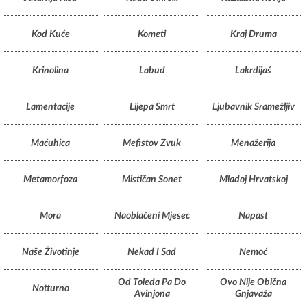
Kod Kuće
Kometi
Kraj Druma
Krinolina
Labud
Lakrdijaš
Lamentacije
Lijepa Smrt
Ljubavnik Sramežljiv
Maćuhica
Mefistov Zvuk
Menažerija
Metamorfoza
Mističan Sonet
Mladoj Hrvatskoj
Mora
Naoblačeni Mjesec
Napast
Naše Životinje
Nekad I Sad
Nemoć
Od Toleda Pa Do
Ovo Nije Obična
Notturno
Avinjona
Gnjavaža