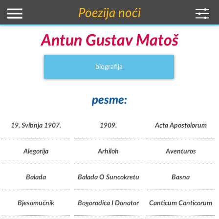
Poezija noći
Antun Gustav Matoš
biografija
pesme:
19. Svibnja 1907.
1909.
Acta Apostolorum
Alegorija
Arhiloh
Aventuros
Balada
Balada O Suncokretu
Basna
Bjesomučnik
Bogorodica I Donator
Canticum Canticorum