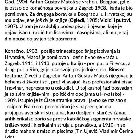
God. 1904. Antun Gustav Matoš se vratio u Beograd, gdje 
je ostao do konačnoga povratka u Zagreb 1908., kada je bio 
pomilovan. Za drugoga boravka u Beogradu, u Hrvatskoj su 
mu objavljene još dvije knjige (
Ogledi
, 1905; 
Vidici i putovi
, 
1907). U tom je razdoblju počeo pisati i pjesme, koje je 
objavljivao u različitim listovima i časopisima, ali mu je taj 
dio opusa objavljen tek posmrtno.

Konačno, 1908., poslije trinaestogodišnjeg izbivanja iz 
Hrvatske, Matoš je pomilovan i definitivno se vraća u 
Zagreb. 1911. i 1913. putuje u Italiju - prvi put u Firencu, a 
drugi put u Rim, gdje piše svoje posljednje djelo, 
Rimske 
feljtone
. Živeći u Zagrebu, Antun Gustav Matoš njegovao je 
bohemski životni stil, preživljavajući kao profesionalni pisac 
i novinar, neprestano u oskudici. U toj kasnoj fazi posvađan 
je sa svim književnim i političkim opcijama u Hrvatskoj - 
1909. istupio je iz Čiste stranke prava i javno se razišao s 
Josipom Frankom, polemizirao je s naprednjacima i 
projugoslavenskim strujama, kao dosljedni starčevićanac i 
antiklerikalac borio se protiv katoličkog segmenta hrvatske 
književnosti i klerikalnih struja u pravaštvu, a 1910-ih se 
družio mahom s mladim piscima (Tin Ujević, Vladimir Čerina 
i dr.). 
