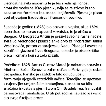
vječnost najavila modernu te je bio središnja ličnost 
hrvatske moderne. Kao pjesnik javlja se relativno kasno 
kada se već formirao kao osoba i književnik. Pjesme je pisao 
pod utjecajem Baudelairea i francuskih pesnika.

Sljedeće je godine (1893.) bio pozvan u vojsku, ali je 1894. 
dezertirao te morao napustiti Hrvatsku, te je otišao u 
Beograd. U Beogradu 
Antun
 je preživljavao na razne načine, 
svirajući violončelo i pišući članke prvo za "Pobratim" Janka 
Veselinovića, potom za sarajevsku Nadu. Pisao je i osvrte na 
kazališni i glazbeni život Beograda, također je pisao kritike 
priča i romana koji su tada izlazili.

Početkom 1898. Antun Gustav Matoš je nakratko boravio u 
Minhenu, Beču i Ženevi, a zatim otišao u Pariz, gdje je ostao 
pet godina. Pariško je razdoblje bilo odlučujuće u 
formiranju njegovih estetičkih načela. Temeljito se upoznao 
s najnovijim umjetničkim kretanjima, a osobito su bila 
značajna iskustva s pjesništvom Ch. Baudelairea, francuskih 
parnasovaca i simbolista. U tih pet godina napisao je i velik 
dio svoje fikcijske proze.
