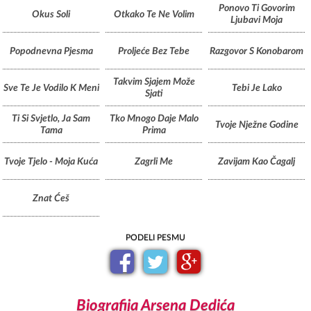
Ponovo Ti Govorim
Okus Soli
Otkako Te Ne Volim
Ljubavi Moja
Popodnevna Pjesma
Proljeće Bez Tebe
Razgovor S Konobarom
Takvim Sjajem Može
Sve Te Je Vodilo K Meni
Tebi Je Lako
Sjati
Ti Si Svjetlo, Ja Sam
Tko Mnogo Daje Malo
Tvoje Nježne Godine
Tama
Prima
Tvoje Tjelo - Moja Kuća
Zagrli Me
Zavijam Kao Čagalj
Znat Ćeš
PODELI PESMU
Biografija Arsena Dedića