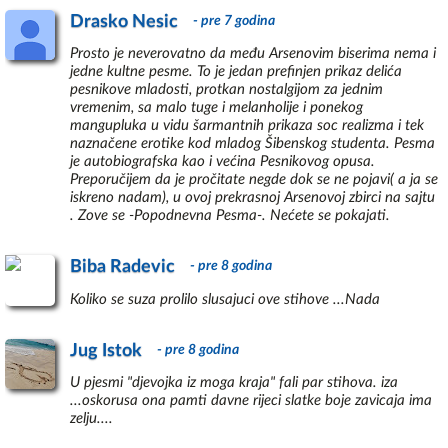
Drasko Nesic
- pre 7 godina
Prosto je neverovatno da među Arsenovim biserima nema i
jedne kultne pesme. To je jedan prefinjen prikaz delića
pesnikove mladosti, protkan nostalgijom za jednim
vremenim, sa malo tuge i melanholije i ponekog
mangupluka u vidu šarmantnih prikaza soc realizma i tek
naznačene erotike kod mladog Šibenskog studenta. Pesma
je autobiografska kao i većina Pesnikovog opusa.
Preporučijem da je pročitate negde dok se ne pojavi( a ja se
iskreno nadam), u ovoj prekrasnoj Arsenovoj zbirci na sajtu
. Zove se -Popodnevna Pesma-. Nećete se pokajati.
Biba Radevic
- pre 8 godina
Koliko se suza prolilo slusajuci ove stihove ...Nada
Jug Istok
- pre 8 godina
U pjesmi "djevojka iz moga kraja" fali par stihova. iza
...oskorusa ona pamti davne rijeci slatke boje zavicaja ima
zelju....