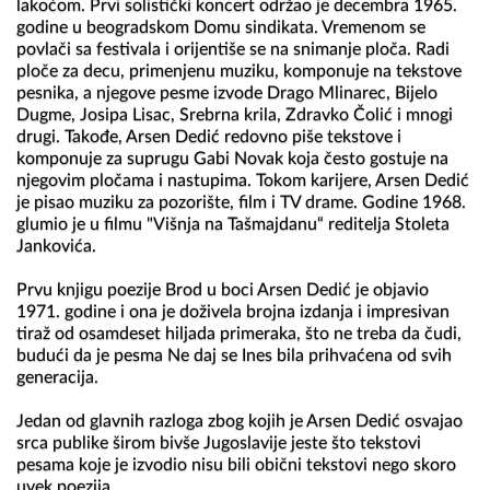
lakoćom. Prvi solistički koncert održao je decembra 1965. 
godine u beogradskom Domu sindikata. Vremenom se 
povlači sa festivala i orijentiše se na snimanje ploča. Radi 
ploče za decu, primenjenu muziku, komponuje na tekstove 
pesnika, a njegove pesme izvode Drago Mlinarec, Bijelo 
Dugme, Josipa Lisac, Srebrna krila, Zdravko Čolić i mnogi 
drugi. Takođe, Arsen Dedić redovno piše tekstove i 
komponuje za suprugu Gabi Novak koja često gostuje na 
njegovim pločama i nastupima. Tokom karijere, Arsen Dedić 
je pisao muziku za pozorište, film i TV drame. Godine 1968. 
glumio je u filmu "Višnja na Tašmajdanu“ reditelja Stoleta 
Jankovića.

Prvu knjigu poezije Brod u boci Arsen Dedić je objavio 
1971. godine i ona je doživela brojna izdanja i impresivan 
tiraž od osamdeset hiljada primeraka, što ne treba da čudi, 
budući da je pesma Ne daj se Ines bila prihvaćena od svih 
generacija.

Jedan od glavnih razloga zbog kojih je Arsen Dedić osvajao 
srca publike širom bivše Jugoslavije jeste što tekstovi 
pesama koje je izvodio nisu bili obični tekstovi nego skoro 
uvek poezija.