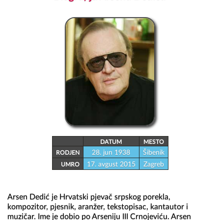
DATUM
MESTO
28. jun 1938
Šibenik
RODJEN
17. avgust 2015
Zagreb
UMRO
Arsen Dedić je Hrvatski pjevač srpskog porekla, 
kompozitor, pjesnik, aranžer, tekstopisac, kantautor i 
muzičar. Ime je dobio po Arseniju III Crnojeviću. Arsen 