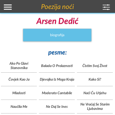
Poezija noći
Arsen Dedić
biografija
pesme:
Ako Po Glavi
Balada O Prolaznosti
Čistim Svoj Život
Stanovnika
Čovjek Kao Ja
Djevojka Iz Moga Kraja
Kako Si?
Mladosti
Moderato Cantabile
Naći Ću Utjehu
Ne Vraćaj Se Starim
Naučila Me
Ne Daj Se Ines
Ljubavima