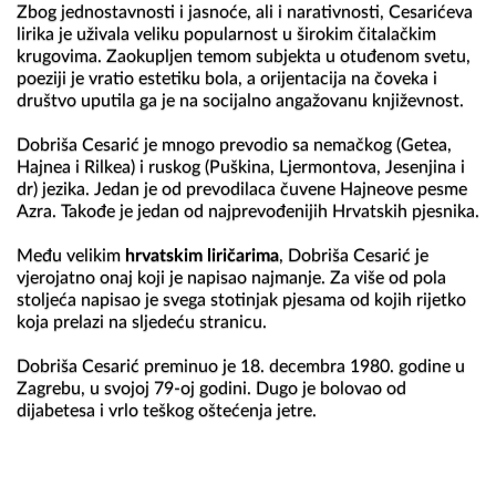
Zbog jednostavnosti i jasnoće, ali i narativnosti, Cesarićeva 
lirika je uživala veliku popularnost u širokim čitalačkim 
krugovima. Zaokupljen temom subjekta u otuđenom svetu, 
poeziji je vratio estetiku bola, a orijentacija na čoveka i 
društvo uputila ga je na socijalno angažovanu književnost.

Dobriša Cesarić je mnogo prevodio sa nemačkog (Getea, 
Hajnea i Rilkea) i ruskog (Puškina, Ljermontova, Jesenjina i 
dr) jezika. Jedan je od prevodilaca čuvene Hajneove pesme 
Azra. Takođe je jedan od najprevođenijih Hrvatskih pjesnika.

Među velikim 
hrvatskim liričarima
, Dobriša Cesarić je 
vjerojatno onaj koji je napisao najmanje. Za više od pola 
stoljeća napisao je svega stotinjak pjesama od kojih rijetko 
koja prelazi na sljedeću stranicu.

Dobriša Cesarić preminuo je 18. decembra 1980. godine u 
Zagrebu, u svojoj 79-oj godini. Dugo je bolovao od 
dijabetesa i vrlo teškog oštećenja jetre.