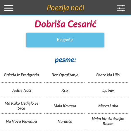
Poezija noći
Dobriša Cesarić
biografija
pesme:
Balada Iz Predgrađa
Bez Opraštanja
Breze Na Ulici
Jedne Noći
Krik
Ljubav
Ma Kako Uzdiglo Se
Mala Kavana
Mrtva Luka
Srce
Neko Ide Sa Svojim
Na Novu Plovidbu
Naranča
Bolom