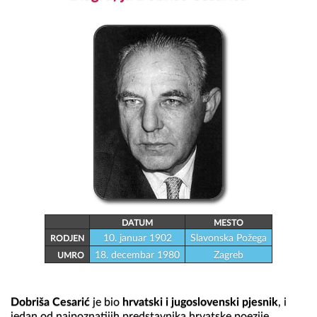
DATUM
MESTO
10. januar 1902
Slavonska Požega
RODJEN
18. decembar 1980
Zagreb
UMRO
Dobriša Cesarić
 je bio 
hrvatski i jugoslovenski pjesnik
, i 
jedan od najpoznatijih predstavnika hrvatske poezije.
