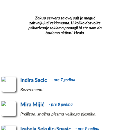
Zakup servera za ovaj sajt je moguć
zahvaljujući reklamama. U koliko dozvolite
prikazivanje reklama pomogli bi ste nam da
budemo aktivni. Hvala.
Indira Sacic
- pre 7 godina
Bezvremeno!
Mira Mijić
- pre 8 godina
Prelijepa, snažna pjesma velikoga pjesnika.
Izabela Sekulic-Spasic
- pre 9 godina