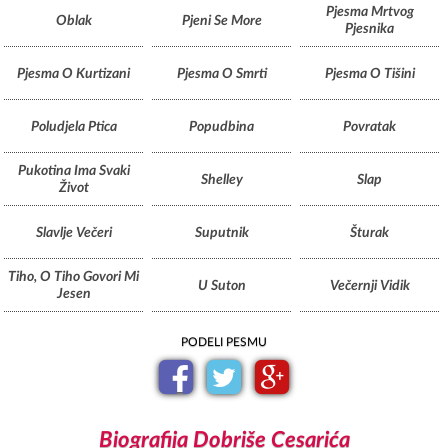
Pjesma Mrtvog
Oblak
Pjeni Se More
Pjesnika
Pjesma O Kurtizani
Pjesma O Smrti
Pjesma O Tišini
Poludjela Ptica
Popudbina
Povratak
Pukotina Ima Svaki
Shelley
Slap
Život
Slavlje Večeri
Suputnik
Šturak
Tiho, O Tiho Govori Mi
U Suton
Večernji Vidik
Jesen
PODELI PESMU
Biografija Dobriše Cesarića