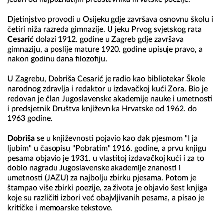
Djetinjstvo provodi u Osijeku gdje završava osnovnu školu i 
četiri niža razreda gimnazije. U jeku Prvog svjetskog rata 
Cesarić
 dolazi 1912. godine u Zagreb gdje završava 
gimnaziju, a poslije mature 1920. godine upisuje pravo, a 
nakon godinu dana filozofiju.

U Zagrebu, Dobriša Cesarić je radio kao bibliotekar Škole 
narodnog zdravlja i redaktor u izdavačkoj kući Zora. Bio je 
redovan je član Jugoslavenske akademije nauke i umetnosti 
i predsjetnik Društva književnika Hrvatske od 1962. do 
1963 godine.

Dobriša
 se u književnosti pojavio kao đak pjesmom "I ja 
ljubim" u časopisu "Pobratim" 1916. godine, a prvu knjigu 
pesama objavio je 1931. u vlastitoj izdavačkoj kući i za to 
dobio nagradu Jugoslavenske akademije znanosti i 
umetnosti (JAZU) za najbolju zbirku pjesama. Potom je 
štampao više zbirki poezije, za života je objavio šest knjiga 
koje su različiti izbori već obajvljivanih pesama, a pisao je 
kritičke i memoarske tekstove.
