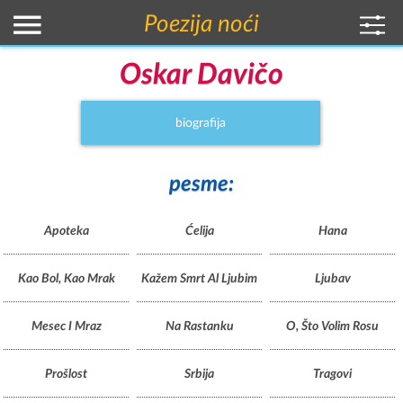
Poezija noći
Oskar Davičo
biografija
pesme:
Apoteka
Ćelija
Hana
Kao Bol, Kao Mrak
Kažem Smrt Al Ljubim
Ljubav
Mesec I Mraz
Na Rastanku
O, Što Volim Rosu
Prošlost
Srbija
Tragovi