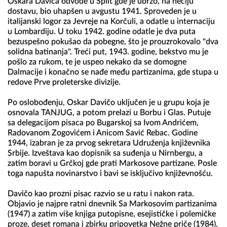
Oskara Daviča odvode u Split gde je ubrzo, na nečiju 
dostavu, bio uhapšen u avgustu 1941. Sproveden je u 
italijanski logor za Jevreje na Korčuli, a odatle u internaciju 
u Lombardiju. U toku 1942. godine odatle je dva puta 
bezuspešno pokušao da pobegne, što je prouzrokovalo "dva 
solidna batinanja". Treći put, 1943. godine, bekstvo mu je 
pošlo za rukom, te je uspeo nekako da se domogne 
Dalmacije i konačno se nađe među partizanima, gde stupa u 
redove Prve proleterske divizije.

Po oslobođenju, Oskar Davičo uključen je u grupu koja je 
osnovala TANJUG, a potom prelazi u Borbu i Glas. Putuje 
sa delegacijom pisaca po Bugarskoj sa Ivom Andrićem, 
Radovanom Zogovićem i Anicom Savić Rebac. Godine 
1944, izabran je za prvog sekretara Udruženja književnika 
Srbije. Izveštava kao dopisnik sa suđenja u Nirnbergu, a 
zatim boravi u Grčkoj gde prati Markosove partizane. Posle 
toga napušta novinarstvo i bavi se isključivo književnošću.

Davičo kao prozni pisac razvio se u ratu i nakon rata. 
Objavio je najpre ratni dnevnik Sa Markosovim partizanima 
(1947) a zatim više knjiga putopisne, esejističke i polemičke 
proze, deset romana i zbirku pripovetka Nežne priče (1984). 