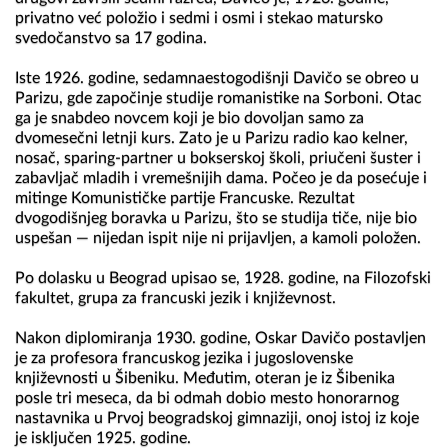
privatno već položio i sedmi i osmi i stekao matursko 
svedočanstvo sa 17 godina.

Iste 1926. godine, sedamnaestogodišnji Davičo se obreo u 
Parizu, gde započinje studije romanistike na Sorboni. Otac 
ga je snabdeo novcem koji je bio dovoljan samo za 
dvomesečni letnji kurs. Zato je u Parizu radio kao kelner, 
nosač, sparing-partner u bokserskoj školi, priučeni šuster i 
zabavljač mladih i vremešnijih dama. Počeo je da posećuje i 
mitinge Komunističke partije Francuske. Rezultat 
dvogodišnjeg boravka u Parizu, što se studija tiče, nije bio 
uspešan — nijedan ispit nije ni prijavljen, a kamoli položen.

Po dolasku u Beograd upisao se, 1928. godine, na Filozofski 
fakultet, grupa za francuski jezik i književnost. 

Nakon diplomiranja 1930. godine, Oskar Davičo postavljen 
je za profesora francuskog jezika i jugoslovenske 
književnosti u Šibeniku. Međutim, oteran je iz Šibenika 
posle tri meseca, da bi odmah dobio mesto honorarnog 
nastavnika u Prvoj beogradskoj gimnaziji, onoj istoj iz koje 
je isključen 1925. godine.
