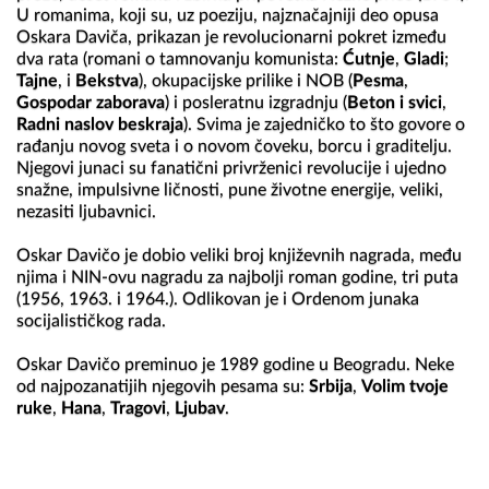
U romanima, koji su, uz poeziju, najznačajniji deo opusa 
Oskara Daviča, prikazan je revolucionarni pokret između 
dva rata (romani o tamnovanju komunista: 
Ćutnje
, 
Gladi
; 
Tajne
, i 
Bekstva
), okupacijske prilike i NOB (
Pesma
, 
Gospodar zaborava
) i posleratnu izgradnju (
Beton i svici
, 
Radni naslov beskraja
). Svima je zajedničko to što govore o 
rađanju novog sveta i o novom čoveku, borcu i graditelju. 
Njegovi junaci su fanatični privrženici revolucije i ujedno 
snažne, impulsivne ličnosti, pune životne energije, veliki, 
nezasiti ljubavnici.

Oskar Davičo je dobio veliki broj književnih nagrada, među 
njima i NIN-ovu nagradu za najbolji roman godine, tri puta 
(1956, 1963. i 1964.). Odlikovan je i Ordenom junaka 
socijalističkog rada.

Oskar Davičo preminuo je 1989 godine u Beogradu. Neke 
od najpozanatijih njegovih pesama su: 
Srbija
, 
Volim tvoje 
ruke
, 
Hana
, 
Tragovi
, 
Ljubav
.