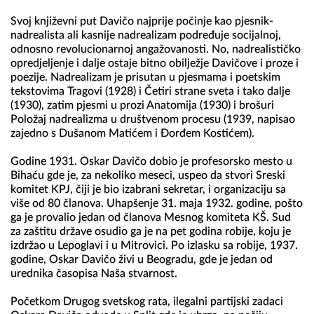
Svoj književni put Davičo najprije počinje kao pjesnik-
nadrealista ali kasnije nadrealizam podređuje socijalnoj, 
odnosno revolucionarnoj angažovanosti. No, nadrealističko 
opredjeljenje i dalje ostaje bitno obilježje Davičove i proze i 
poezije. Nadrealizam je prisutan u pjesmama i poetskim 
tekstovima Tragovi (1928) i Četiri strane sveta i tako dalje 
(1930), zatim pjesmi u prozi Anatomija (1930) i brošuri 
Položaj nadrealizma u društvenom procesu (1939, napisao 
zajedno s Dušanom Matićem i Đorđem Kostićem).

Godine 1931. Oskar Davičo dobio je profesorsko mesto u 
Bihaću gde je, za nekoliko meseci, uspeo da stvori Sreski 
komitet KPJ, čiji je bio izabrani sekretar, i organizaciju sa 
više od 80 članova. Uhapšenje 31. maja 1932. godine, pošto 
ga je provalio jedan od članova Mesnog komiteta KŠ. Sud 
za zaštitu države osudio ga je na pet godina robije, koju je 
izdržao u Lepoglavi i u Mitrovici. Po izlasku sa robije, 1937. 
godine, Oskar Davičo živi u Beogradu, gde je jedan od 
urednika časopisa Naša stvarnost.

Početkom Drugog svetskog rata, ilegalni partijski zadaci 