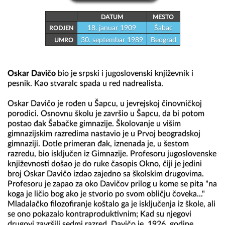
DATUM
MESTO
18. januar 1909
Šabac
RODJEN
30. septembar 1989
Beograd
UMRO
Oskar Davičo
 bio je srpski i jugoslovenski književnik i 
pesnik. Kao stvaralc spada u red nadrealista.

Oskar Davičo je rođen u Šapcu, u jevrejskoj činovničkoj 
porodici. Osnovnu školu je završio u Šapcu, da bi potom 
postao đak Šabačke gimnazije. Školovanje u višim 
gimnazijskim razredima nastavio je u Prvoj beogradskoj 
gimnaziji. Dotle primeran đak, iznenada je, u šestom 
razredu, bio isključen iz Gimnazije. Profesoru jugoslovenske 
književnosti došao je do ruke časopis Okno, čiji je jedini 
broj Oskar Davičo izdao zajedno sa školskim drugovima. 
Profesoru je zapao za oko Davičov prilog u kome se pita "na 
koga je ličio bog ako je stvorio po svom obličju čoveka..." 
Mladalačko filozofiranje koštalo ga je isključenja iz škole, ali 
se ono pokazalo kontraproduktivnim; Kad su njegovi 
drugovi završili sedmi razred, Davičo je, 1926. godine, 