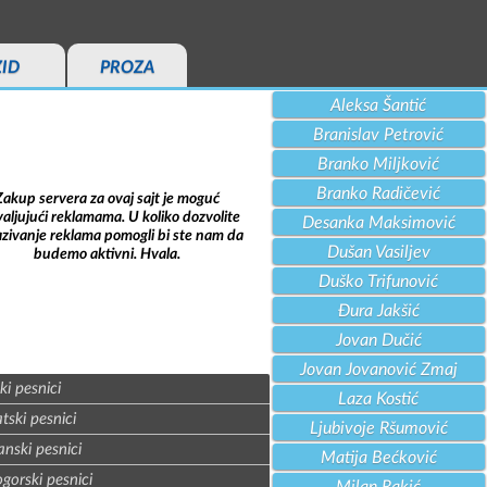
ZID
PROZA
Aleksa Šantić
Branislav Petrović
Branko Miljković
Branko Radičević
Zakup servera za ovaj sajt je moguć
aljujući reklamama. U koliko dozvolite
Desanka Maksimović
azivanje reklama pomogli bi ste nam da
Dušan Vasiljev
budemo aktivni. Hvala.
Duško Trifunović
Đura Jakšić
Jovan Dučić
Jovan Jovanović Zmaj
ki pesnici
Laza Kostić
tski pesnici
Ljubivoje Ršumović
nski pesnici
Matija Bećković
gorski pesnici