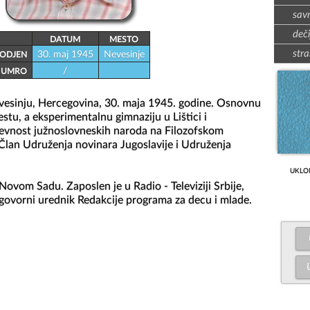
sav
deči
DATUM
MESTO
stra
30. maj 1945
Nevesinje
ODJEN
/
UMRO
vesinju, Hercegovina, 30. maja 1945. godine. Osnovnu 
tu, a eksperimentalnu gimnaziju u Lištici i 
ževnost južnoslovneskih naroda na Filozofskom 
lan Udruženja novinara Jugoslavije i Udruženja 
UKLO
Novom Sadu. Zaposlen je u Radio - Televiziji Srbije, 
dgovorni urednik Redakcije programa za decu i mlade.