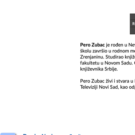
R
Pero Zubac
 je rođen u Ne
školu završio u rodnom mes
Zrenjaninu. Studirao knji
fakultetu u Novom Sadu. Č
književnika Srbije.

Pero Zubac živi i stvara u 
Televiziji Novi Sad, kao o