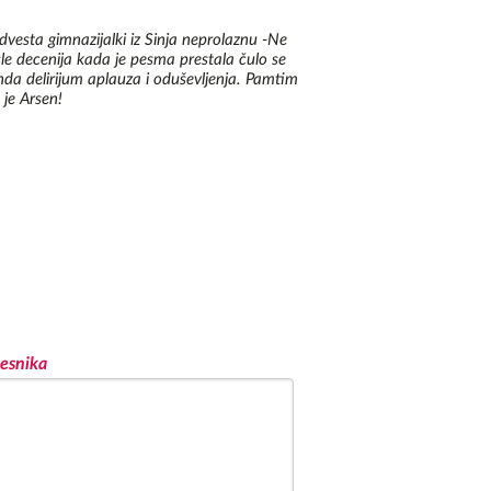
esta gimnazijalki iz Sinja neprolaznu -Ne
le decenija kada je pesma prestala čulo se
nda delirijum aplauza i oduševljenja. Pamtim
 je Arsen!
esnika