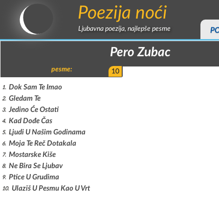
Poezija noći
Ljubavna poezija, najlepše pesme
P
Pero Zubac
pesme:
10
Dok Sam Te Imao
1
Gledam Te
2
Jedino Će Ostati
3
Kad Dođe Čas
4
Ljudi U Našim Godinama
5
Moja Te Reč Dotakala
6
Mostarske Kiše
7
Ne Bira Se Ljubav
8
Ptice U Grudima
9
Ulaziš U Pesmu Kao U Vrt
10