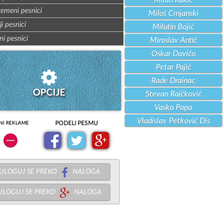
Milan Rakić
remeni pesnici
Miloš Crnjanski
ji pesnici
Milutin Bojić
ni pesnici
Miroslav Antić
Oskar Davičo
Petar Pajić
Rade Drainac
OPCIJE
Stevan Raičković
Vasko Popa
Vladislav Petković Dis
PODELI PESMU
NI REKLAME
ULOGUJ SE PREKO
NALOGA
ULOGUJ SE PREKO
NALOGA