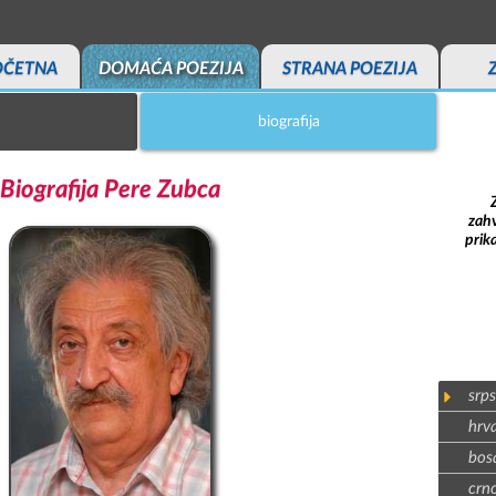
OČETNA
DOMAĆA POEZIJA
STRANA POEZIJA
biografija
Biografija Pere Zubca
zahv
prik
srps
hrva
bosa
crno