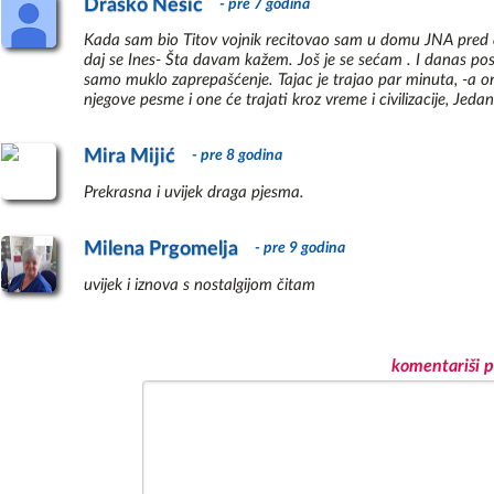
Drasko Nesic
- pre 7 godina
Kada sam bio Titov vojnik recitovao sam u domu JNA pred dv
daj se Ines- Šta davam kažem. Još je se sećam . I danas pos
samo muklo zaprepašćenje. Tajac je trajao par minuta, -a o
njegove pesme i one će trajati kroz vreme i civilizacije, Jedan
Mira Mijić
- pre 8 godina
Prekrasna i uvijek draga pjesma.
Milena Prgomelja
- pre 9 godina
uvijek i iznova s nostalgijom čitam
komentariši p