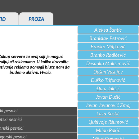
ZID
PROZA
Aleksa Šantić
Branislav Petrović
Branko Miljković
Branko Radičević
Zakup servera za ovaj sajt je moguć
aljujući reklamama. U koliko dozvolite
Desanka Maksimović
azivanje reklama pomogli bi ste nam da
Dušan Vasiljev
budemo aktivni. Hvala.
Duško Trifunović
Đura Jakšić
Jovan Dučić
Jovan Jovanović Zmaj
ki pesnici
Laza Kostić
tski pesnici
Ljubivoje Ršumović
nski pesnici
Milan Rakić
gorski pesnici