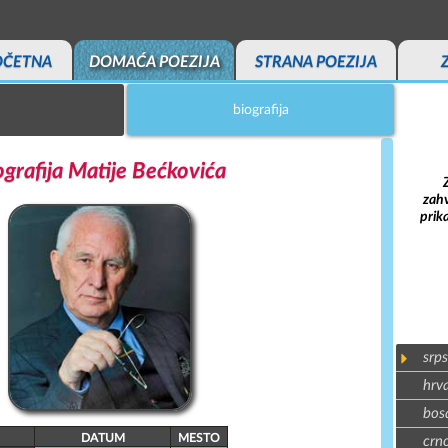
OČETNA
DOMAĆA POEZIJA
STRANA POEZIJA
biografija
ografija Matije Bećkovića
zahv
prik
srps
hrva
bosa
DATUM
MESTO
crno