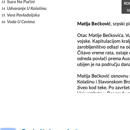
Suza Na Pučini
13
RO
Udvaranje U Kolašinu
14
U
Vera Pavladoljska
15
Voda U Cevima
16
Matija Bećković
, srpski pi
Otac Matije Bećkovića, Vuk
vojske. Kapitulacijom kral
zarobljeništvo odlazi na 
Čitavo vreme rata, ostaje 
odreda povlači prema Aust
ubijen je na području današ
Matija Bećković osnovnu š
Kolašinu i Slavonskom Brod
živeo kod teke. Po završetk
Univerziteta u Beogradu na
živi u Beogradu. Iz braka 
- dobio je dve ćerke blizna
Matija Bećković se bavio n
(Čik, Zum, Čik pogodi – gde
u vreme kada je urednik d