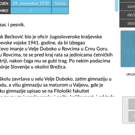
29. novembar 1939
Senta
DJEN
sav
/
MRO
deči
stra
sac i pesnik.

 Bećković bio je oficir Jugoslovenske kraljevske 
jevske vojske 1941. godine, da bi izbegao 
očevo imanje u Velje Duboko u Rovcima u Crnu Goru. 
u Rovcima, te se pred kraj rata sa jedinicama četničkih 
riji, nakon čega mu se gubi trag. Po nekim podacima 
nje Slovenije u okolini Brežica.

UKLO
kolu završava u selu Velje Duboko, zatim gimnaziju u 
u, a višu gimnaziju sa maturom u Valjevu, gde je 
u gimnazije upisao se na Filološki fakultet 
 grupu za jugoslovensku i opštu književnost, i od tada 
sa Verom Pavladoljskom - kojoj je posvetio više pesama 
kinje - Ljudmilu i Olju 1964 godine.

ovinarstvom radeći najviše u Ježu i Ježevim izdanjima 
 je bio i zaposlen). Sarađivao je na Televiziji Beograd, 
ečijeg programa bio Dušan Radović.
