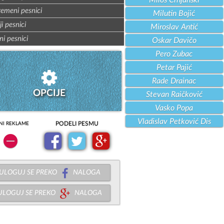
Miloš Crnjanski
remeni pesnici
Milutin Bojić
ji pesnici
Miroslav Antić
ni pesnici
Oskar Davičo
Pero Zubac
Petar Pajić
Rade Drainac
OPCIJE
Stevan Raičković
Vasko Popa
Vladislav Petković Dis
PODELI PESMU
NI REKLAME
ULOGUJ SE PREKO
NALOGA
ULOGUJ SE PREKO
NALOGA