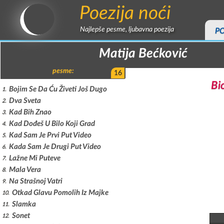
Poezija noći
Najlepše pesme, ljubavna poezija
P
Matija Bećković
pesme:
16
Bi
Bojim Se Da Ću Živeti Još Dugo
1
Dva Sveta
2
Kad Bih Znao
3
Kad Dođeš U Bilo Koji Grad
4
Kad Sam Je Prvi Put Video
5
Kada Sam Je Drugi Put Video
6
Lažne Mi Puteve
7
Mala Vera
8
Na Strašnoj Vatri
9
Otkad Glavu Pomolih Iz Majke
10
Slamka
11
Sonet
12