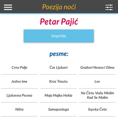
Poezija noći
Petar Pajić
biografija
pesme:
Crno Polje
Čas Ljubavi
Gradovi Neona I Dima
Jedno Ime
Kroz Tmušu
Lov
Na Čistu Vodu Mislim
Ljubavna Pesma
Moja Majka Hekla
Kad Se Molim
Ništa
Samoposluga
Srpska Četa