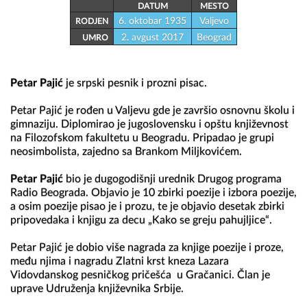
DATUM
MESTO
6. oktobar 1935
Valjevo
RODJEN
2. avgust 2017
Beograd
UMRO
Petar Pajić
 je srpski pesnik i prozni pisac.

Petar Pajić je rođen u Valjevu gde je završio osnovnu školu i 
gimnaziju. Diplomirao je jugoslovensku i opštu književnost 
na Filozofskom fakultetu u Beogradu. Pripadao je grupi 
neosimbolista, zajedno sa Brankom Miljkovićem.

Petar Pajić
 bio je dugogodišnji urednik Drugog programa 
Radio Beograda. Objavio je 10 zbirki poezije i izbora poezije, 
a osim poezije pisao je i prozu, te je objavio desetak zbirki 
pripovedaka i knjigu za decu „Kako se greju pahujljice“.

Petar Pajić je dobio više nagrada za knjige poezije i proze, 
među njima i nagradu Zlatni krst kneza Lazara 
Vidovdanskog pesničkog pričešća  u Gračanici. Član je 
uprave Udruženja književnika Srbije.